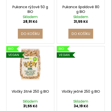
r
ů
a
o
Pukance rýžové 50 g
Pukance špaldové 80
j
BIO
g BIO
d
Skladem
Skladem
í
u
28,91 Kč
31,55 Kč
t
k
?
t
DO KOŠÍKU
DO KOŠÍKU
ů
BIO
BIO
VEGAN
VEGAN
HLEDAT
D
o
p
Vločky žitné 250 g BIO
Vločky ječné 250 g BIO
o
r
Skladem
Skladem
u
31,55 Kč
34,19 Kč