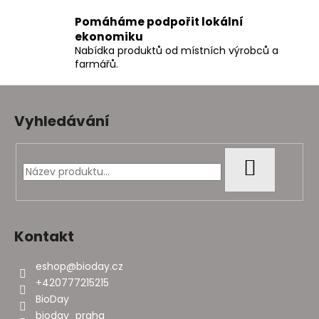
i
Pomáháme podpořit lokální
s
ekonomiku
u
Nabídka produktů od místních výrobců a
farmářů.
Z
á
Vyhledávání
p
a
t
HLEDAT
í
Kontakt
eshop
@
bioday.cz
+420777215215
BioDay
bioday_praha