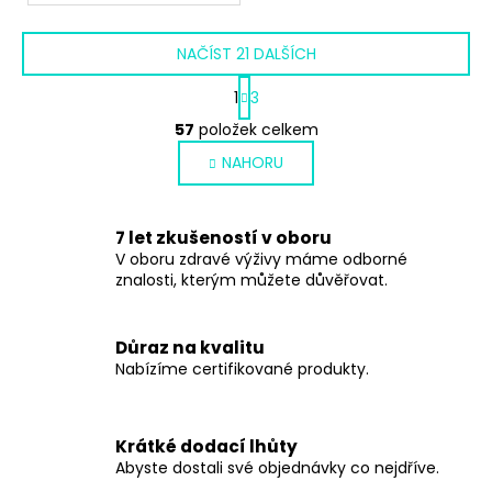
NAČÍST 21 DALŠÍCH
S
1
3
t
O
r
57
položek celkem
v
á
NAHORU
l
n
k
á
o
d
v
a
7 let zkušeností v oboru
á
V oboru zdravé výživy máme odborné
c
n
znalosti, kterým můžete důvěřovat.
í
í
p
r
Důraz na kvalitu
v
Nabízíme certifikované produkty.
k
y
v
Krátké dodací lhůty
ý
Abyste dostali své objednávky co nejdříve.
p