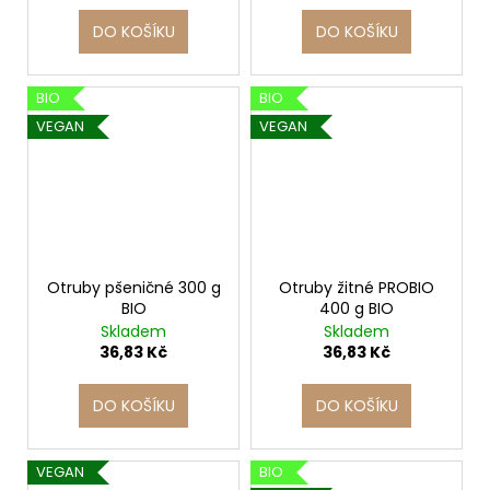
č
u
DO KOŠÍKU
DO KOŠÍKU
j
e
m
BIO
BIO
e
VEGAN
VEGAN
Otruby pšeničné 300 g
Otruby žitné PROBIO
BIO
400 g BIO
Skladem
Skladem
36,83 Kč
36,83 Kč
DO KOŠÍKU
DO KOŠÍKU
VEGAN
BIO