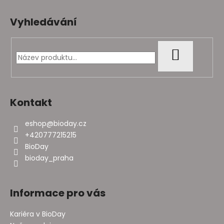
Z
á
Vyhledávání
p
a
t
HLEDAT
í
Kontakt
eshop
@
bioday.cz
+420777215215
BioDay
bioday_praha
Informace pro vás
Kariéra v BioDay