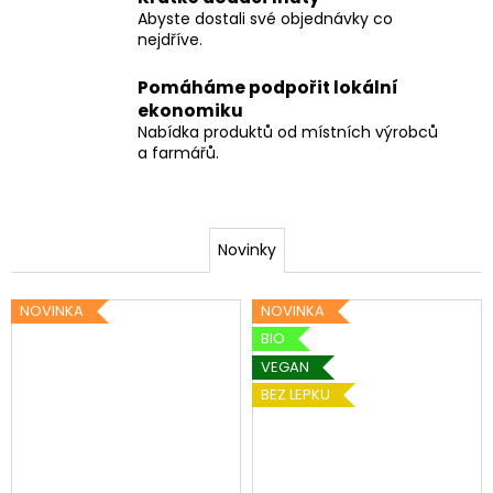
Abyste dostali své objednávky co
a
nejdříve.
j
í
Pomáháme podpořit lokální
t
ekonomiku
Nabídka produktů od místních výrobců
?
a farmářů.
Novinky
HLEDAT
NOVINKA
NOVINKA
BIO
D
VEGAN
o
p
BEZ LEPKU
o
r
u