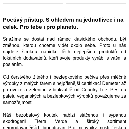
Poctivý přístup. S ohledem na jednotlivce i na
celek. Pro tebe i pro planetu.
Snažíme se dostat nad rámec klasického obchodu, být
změnou, kterou chceme vidět okolo sebe. Proto u nás
najdete širokou nabídku těch nejlepších produktů od
lokálních dodavatelů, kteří svoje produkty vyrábí s vášní a
posláním.
Od čerstvého žitného i bezlepkového pečiva přes mléčné
výrobky z malých farem s nejpřísnější certifikací Demeter až
po ovoce a zeleninu v biokvalitě od Country Life.
Pestrou
paletu veganských a bezlepkových výrobků považujeme za
samozřejmost.
Náš bezobalový koutek nabízí stáčenou i sypanou
ekodrogerii Tierra Verde a široký sortiment
nejprodávanějších biopotravin.
Pro milovníky müsli českou