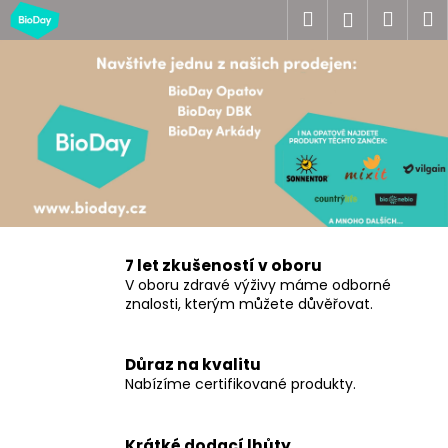
K
Přejít
Hledat
Náku
M
Přihlášen
na
o
obsah
Zpět
Zpět
košík
š
í
C
k
o
p
o
t
ř
e
7 let zkušeností v oboru
V oboru zdravé výživy máme odborné
b
znalosti, kterým můžete důvěřovat.
u
j
e
Důraz na kvalitu
Nabízíme certifikované produkty.
t
e
n
Krátké dodací lhůty