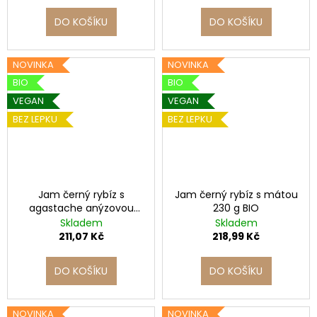
DO KOŠÍKU
DO KOŠÍKU
NOVINKA
NOVINKA
BIO
BIO
VEGAN
VEGAN
BEZ LEPKU
BEZ LEPKU
Jam černý rybíz s
Jam černý rybíz s mátou
agastache anýzovou
230 g BIO
230 g BIO
Skladem
Skladem
211,07 Kč
218,99 Kč
DO KOŠÍKU
DO KOŠÍKU
NOVINKA
NOVINKA