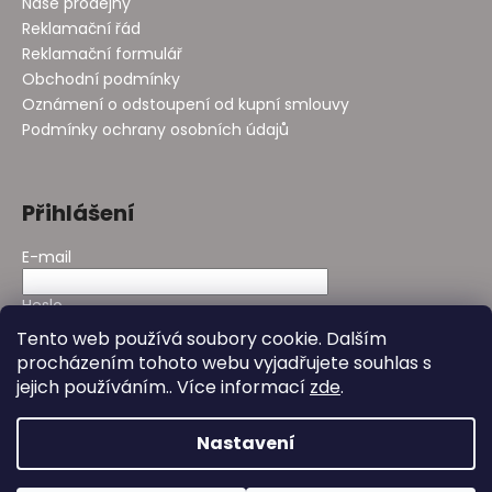
Naše prodejny
Reklamační řád
Reklamační formulář
Obchodní podmínky
Oznámení o odstoupení od kupní smlouvy
Podmínky ochrany osobních údajů
Přihlášení
E-mail
Heslo
Tento web používá soubory cookie. Dalším
procházením tohoto webu vyjadřujete souhlas s
PŘIHLÁSIT SE
jejich používáním.. Více informací
zde
.
Nová registrace
Zapomenuté heslo
Nastavení
Vytvořil Shoptet
&
Design - Studio Avocado