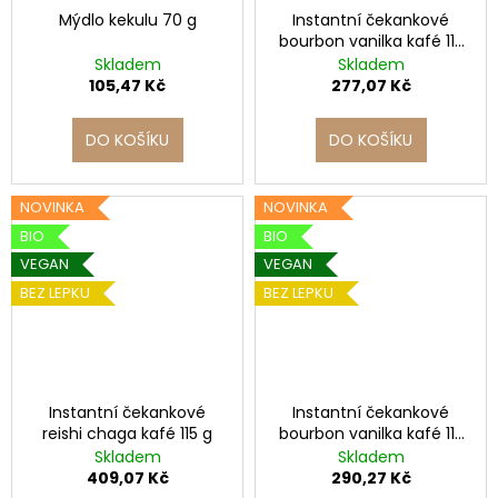
č
Mýdlo kekulu 70 g
Instantní čekankové
u
bourbon vanilka kafé 115
j
g
Skladem
Skladem
e
105,47 Kč
277,07 Kč
m
e
DO KOŠÍKU
DO KOŠÍKU
NOVINKA
NOVINKA
BIO
BIO
VEGAN
VEGAN
BEZ LEPKU
BEZ LEPKU
Instantní čekankové
Instantní čekankové
reishi chaga kafé 115 g
bourbon vanilka kafé 115
g
Skladem
Skladem
409,07 Kč
290,27 Kč