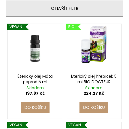
e
a
n
OTEVŘÍT FILTR
j
í
í
p
V
VEGAN
BIO
t
r
ý
?
o
p
d
i
u
s
k
p
t
HLEDAT
r
ů
o
Éterický olej Máta
Éterický olej hřebíček 5
peprná 5 ml
ml BIO DOCTEUR
d
VALNET
Skladem
Skladem
D
u
197,87 Kč
224,27 Kč
o
k
p
t
DO KOŠÍKU
DO KOŠÍKU
o
ů
r
u
VEGAN
VEGAN