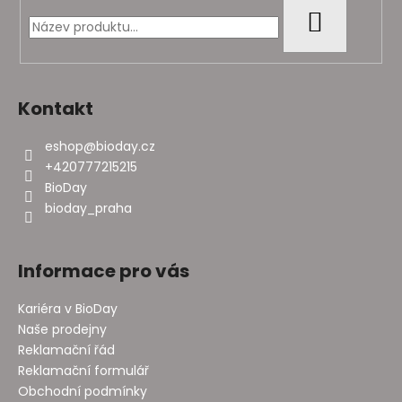
t
HLEDAT
í
Kontakt
eshop
@
bioday.cz
+420777215215
BioDay
bioday_praha
Informace pro vás
Kariéra v BioDay
Naše prodejny
Reklamační řád
Reklamační formulář
Obchodní podmínky