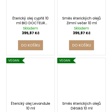
Éterický olej cypřiš 10
Směs éterických olejů
ml BIO DOCTEUR
Zimní večer 10 ml
VALNET
Skladem
Skladem
395,87 Kč
395,87 Kč
DO KOŠÍKU
DO KOŠÍKU
VEGAN
VEGAN
Éterický olej Levandule
Směs éterických olejů
10 ml
Dětská 10 ml