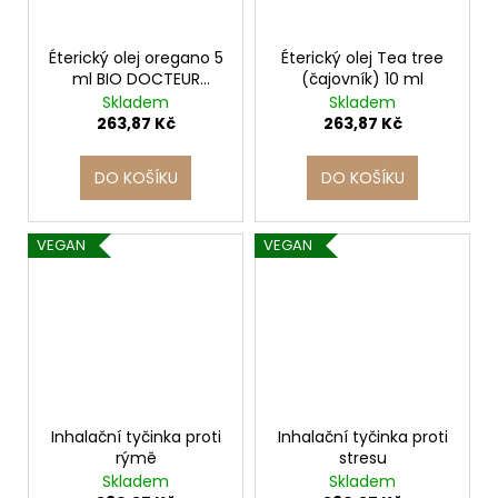
Éterický olej oregano 5
Éterický olej Tea tree
ml BIO DOCTEUR
(čajovník) 10 ml
VALNET
Skladem
Skladem
263,87 Kč
263,87 Kč
DO KOŠÍKU
DO KOŠÍKU
VEGAN
VEGAN
Inhalační tyčinka proti
Inhalační tyčinka proti
rýmě
stresu
Skladem
Skladem