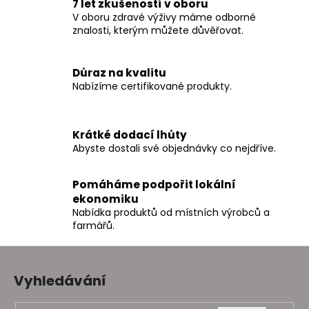
a
7 let zkušeností v oboru
á
V oboru zdravé výživy máme odborné
c
n
znalosti, kterým můžete důvěřovat.
í
í
p
r
Důraz na kvalitu
v
Nabízíme certifikované produkty.
k
y
v
Krátké dodací lhůty
ý
Abyste dostali své objednávky co nejdříve.
p
i
Pomáháme podpořit lokální
s
ekonomiku
u
Nabídka produktů od místních výrobců a
farmářů.
Z
á
Vyhledávání
p
a