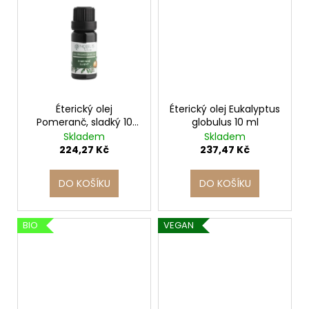
č
u
j
e
m
e
Éterický olej
Éterický olej Eukalyptus
Pomeranč, sladký 10
globulus 10 ml
ml
Skladem
Skladem
224,27 Kč
237,47 Kč
DO KOŠÍKU
DO KOŠÍKU
BIO
VEGAN