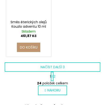
Směs éterických olejů
Kouzlo adventu 10 ml
Skladem
461,87 Kč
DO KOŠÍKU
NAČÍST DALŠÍ 3
S
1
2
t
O
r
24
položek celkem
v
á
NAHORU
l
n
k
á
o
d
v