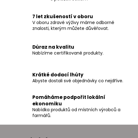
O
v
l
7 let zkušeností v oboru
á
V oboru zdravé výživy máme odborné
d
znalosti, kterým můžete důvěřovat.
a
c
Důraz na kvalitu
í
Nabízíme certifikované produkty.
p
r
v
Krátké dodací lhůty
k
Abyste dostali své objednávky co nejdříve.
y
v
ý
Pomáháme podpořit lokální
p
ekonomiku
i
Nabídka produktů od místních výrobců a
farmářů.
s
u
Z
á