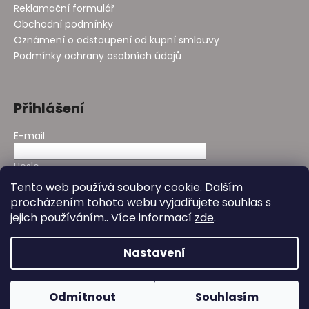
Reklamační formulář
Obchodní podmínky
Oznámení o odstoupení od kupní smlouvy
Podmínky ochrany osobních údajů
Přihlášení
E-mail
Heslo
Tento web používá soubory cookie. Dalším
procházením tohoto webu vyjadřujete souhlas s
PŘIHLÁSIT SE
jejich používáním.. Více informací
zde
.
Nová registrace
Zapomenuté heslo
Nastavení
Vytvořil Shoptet
&
Design - Studio Avocado
Odmítnout
Souhlasím
Copyright 2026
Bioday
. Všechna práva vyhrazena.