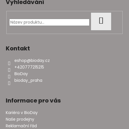
Vyhledávání
p
a
t
HLEDAT
í
Kontakt
eshop
@
bioday.cz
+420777215215
BioDay
bioday_praha
Informace pro vás
Kariéra v BioDay
Naše prodejny
Reklamační řád