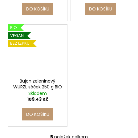
č
u
DO KOŠÍKU
DO KOŠÍKU
j
e
m
BIO
e
VEGAN
BEZ LEPKU
Bujon zeleninový
WÜRZL sáček 250 g BIO
Skladem
109,43 Kč
DO KOŠÍKU
5
položek celkem