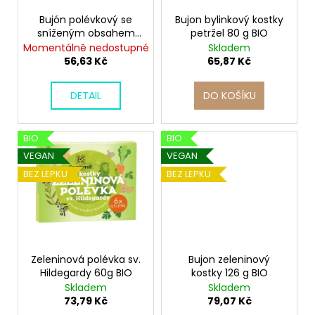
r
ů
a
o
Bujón polévkový se
Bujon bylinkový kostky
j
sníženým obsahem
petržel 80 g BIO
d
soli 60 g BIO
Momentálně nedostupné
Skladem
í
u
56,63 Kč
65,87 Kč
t
k
?
t
DETAIL
DO KOŠÍKU
ů
BIO
BIO
VEGAN
VEGAN
HLEDAT
BEZ LEPKU
BEZ LEPKU
D
o
p
Zeleninová polévka sv.
Bujon zeleninový
o
Hildegardy 60g BIO
kostky 126 g BIO
r
Skladem
Skladem
u
73,79 Kč
79,07 Kč