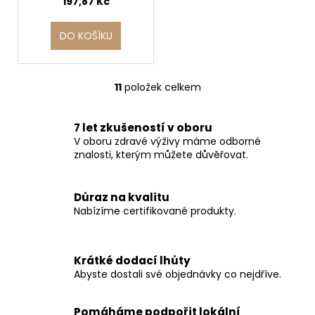
197,87 Kč
DO KOŠÍKU
11
položek celkem
O
v
l
7 let zkušeností v oboru
á
V oboru zdravé výživy máme odborné
d
znalosti, kterým můžete důvěřovat.
a
c
Důraz na kvalitu
í
Nabízíme certifikované produkty.
p
r
v
Krátké dodací lhůty
k
Abyste dostali své objednávky co nejdříve.
y
v
ý
Pomáháme podpořit lokální