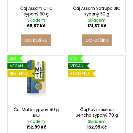
r
ů
a
o
Čaj Assam CTC
Čaj Assam Satrupa BIO
j
sypaný 50 g
sypaný 50 g
d
Skladem
Skladem
í
u
65,87 Kč
131,87 Kč
t
k
?
t
DO KOŠÍKU
DO KOŠÍKU
ů
BIO
BIO
VEGAN
VEGAN
HLEDAT
BEZ LEPKU
BEZ LEPKU
D
o
p
Čaj Maté sypaný 90 g
Čaj Povznášející
o
BIO
Sencha sypaný 70 g
r
BIO
Skladem
Skladem
u
152,99 Kč
152,99 Kč