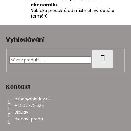
p
ekonomiku
i
Nabídka produktů od místních výrobců a
farmářů.
s
u
Z
á
Vyhledávání
p
a
t
HLEDAT
í
Kontakt
eshop
@
bioday.cz
+420777215215
BioDay
bioday_praha