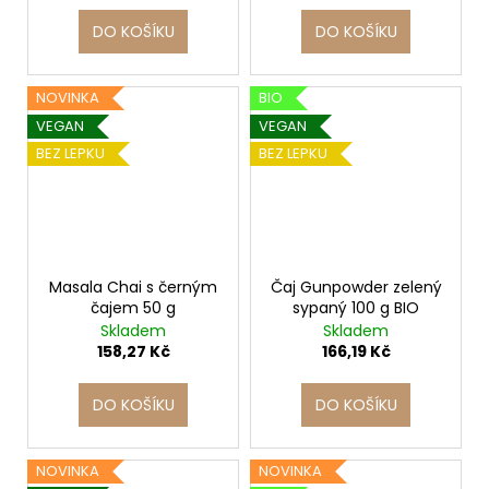
č
u
DO KOŠÍKU
DO KOŠÍKU
j
e
m
NOVINKA
BIO
e
VEGAN
VEGAN
BEZ LEPKU
BEZ LEPKU
Masala Chai s černým
Čaj Gunpowder zelený
čajem 50 g
sypaný 100 g BIO
Skladem
Skladem
158,27 Kč
166,19 Kč
DO KOŠÍKU
DO KOŠÍKU
NOVINKA
NOVINKA