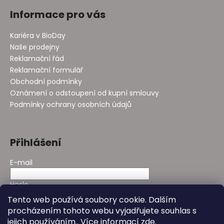
Informace pro vás
Kariéra v BioDay
Naše prodejny
Reklamační řád
Reklamační formulář
Obchodní podmínky
Oznámení o odstoupení od kupní smlouvy
Podmínky ochrany osobních údajů
Přihlášení
E-mail
Heslo
Tento web používá soubory cookie. Dalším
procházením tohoto webu vyjadřujete souhlas s
PŘIHLÁSIT SE
jejich používáním.. Více informací
zde
.