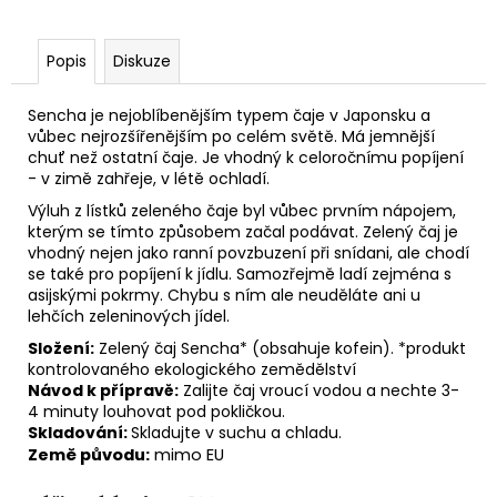
č
u
j
Popis
Diskuze
e
m
Sencha je nejoblíbenějším typem čaje v Japonsku a
e
vůbec nejrozšířenějším po celém světě. Má jemnější
chuť než ostatní čaje. Je vhodný k celoročnímu popíjení
- v zimě zahřeje, v létě ochladí.
Výluh z lístků zeleného čaje byl vůbec prvním nápojem,
kterým se tímto způsobem začal podávat. Zelený čaj je
vhodný nejen jako ranní povzbuzení při snídani, ale chodí
se také pro popíjení k jídlu. Samozřejmě ladí zejména s
asijskými pokrmy. Chybu s ním ale neuděláte ani u
lehčích zeleninových jídel.
Složení:
Zelený čaj Sencha* (obsahuje kofein). *produkt
kontrolovaného ekologického zemědělství
Návod k přípravě:
Zalijte čaj vroucí vodou a nechte 3-
4 minuty louhovat pod pokličkou.
Skladování:
Skladujte v suchu a chladu.
Země původu:
mimo EU