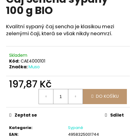
je
a
100 g BIO
0,0
z
j
5
í
hvězdiček.
Kvalitní sypaný čaj sencha je klasikou mezi
t
zelenými čaji, která se však nikdy neomrzí.
?
Skladem
Kód:
CAE4000101
Značka:
Muso
HLEDAT
197,87 Kč
Měrná
D
DO KOŠÍKU
cena:
o
p
Zeptat se
Sdílet
o
r
Kategorie
:
Sypané
u
EAN
:
4958325001744