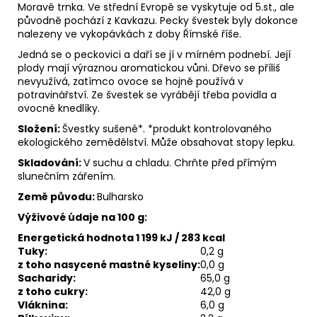
Moravě trnka. Ve střední Evropě se vyskytuje od 5.st., ale
původně pochází z Kavkazu. Pecky švestek byly dokonce
nalezeny ve vykopávkách z doby Římské říše.
Jedná se o peckovici a daří se jí v mírném podnebí. Její
plody mají výraznou aromatickou vůni. Dřevo se příliš
nevyužívá, zatímco ovoce se hojně používá v
potravinářství. Ze švestek se vyrábějí třeba povidla a
ovocné knedlíky.
Složení:
Švestky sušené*. *produkt kontrolovaného
ekologického zemědělství. Může obsahovat stopy lepku.
Skladování:
V suchu a chladu. Chrňte před přímým
slunečním zářením.
Země původu:
Bulharsko
Výživové údaje na 100 g:
Energetická hodnota 1 199 kJ / 283 kcal
Tuky:
0,2 g
z toho nasycené mastné kyseliny:
0,0 g
Sacharidy:
65,0 g
z toho cukry:
42,0 g
Vláknina:
6,0 g