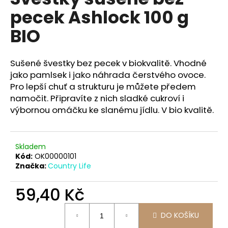
je
a
pecek Ashlock 100 g
0,0
z
j
BIO
5
í
hvězdiček.
t
Sušené švestky bez pecek v biokvalitě. Vhodné
?
jako pamlsek i jako náhrada čerstvého ovoce.
Pro lepší chuť a strukturu je můžete předem
namočit. Připravíte z nich sladké cukroví i
výbornou omáčku ke slanému jídlu. V bio kvalitě.
HLEDAT
Skladem
Kód:
OK00000101
D
Značka:
Country Life
o
p
59,40 Kč
o
r
Měrná
DO KOŠÍKU
u
cena: