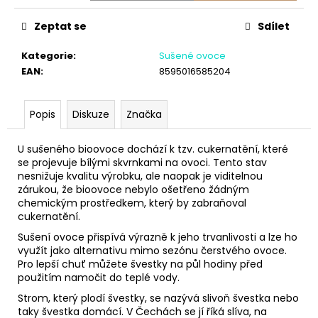
č
u
Zeptat se
Sdílet
j
e
Kategorie
:
Sušené ovoce
m
EAN
:
8595016585204
e
Popis
Diskuze
Značka
U sušeného bioovoce dochází k tzv. cukernatění, které
se projevuje bílými skvrnkami na ovoci. Tento stav
nesnižuje kvalitu výrobku, ale naopak je viditelnou
zárukou, že bioovoce nebylo ošetřeno žádným
chemickým prostředkem, který by zabraňoval
cukernatění.
Sušení ovoce přispívá výrazně k jeho trvanlivosti a lze ho
využít jako alternativu mimo sezónu čerstvého ovoce.
Pro lepší chuť můžete švestky na půl hodiny před
použitím namočit do teplé vody.
Strom, který plodí švestky, se nazývá slivoň švestka nebo
taky švestka domácí. V Čechách se jí říká slíva, na