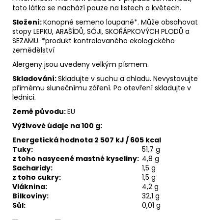
tato látka se nachází pouze na listech a květech.
Složení:
Konopné semeno loupané*. Může obsahovat
stopy LEPKU, ARAŠÍDŮ, SÓJI, SKOŘÁPKOVÝCH PLODŮ a
SEZAMU. *produkt kontrolovaného ekologického
zemědělství
Alergeny jsou uvedeny velkým písmem.
Skladování:
Skladujte v suchu a chladu. Nevystavujte
přímému slunečnímu záření. Po otevření skladujte v
lednici.
Země původu:
EU
Výživové údaje na 100 g:
Energetická hodnota 2 507 kJ / 605 kcal
Tuky:
51,7 g
z toho nasycené mastné kyseliny:
4,8 g
Sacharidy:
1,5 g
z toho cukry:
1,5 g
Vláknina:
4,2 g
Bílkoviny:
32,1 g
Sůl:
0,01 g