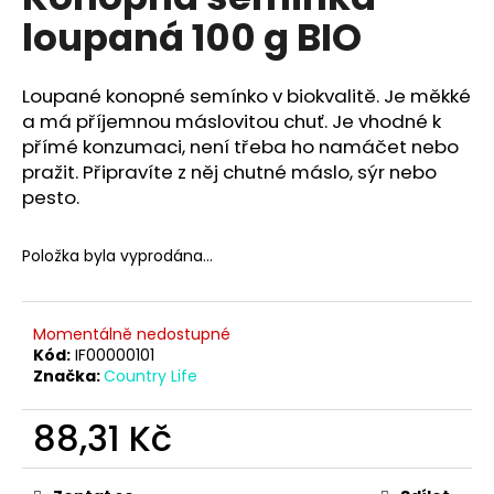
je
a
loupaná 100 g BIO
0,0
z
j
5
í
hvězdiček.
Loupané konopné semínko v biokvalitě. Je měkké
t
a má příjemnou máslovitou chuť. Je vhodné k
?
přímé konzumaci, není třeba ho namáčet nebo
pražit. Připravíte z něj chutné máslo, sýr nebo
pesto.
Položka byla vyprodána…
HLEDAT
Momentálně nedostupné
D
Kód:
IF00000101
o
Značka:
Country Life
p
o
88,31 Kč
r
Měrná
u
cena: