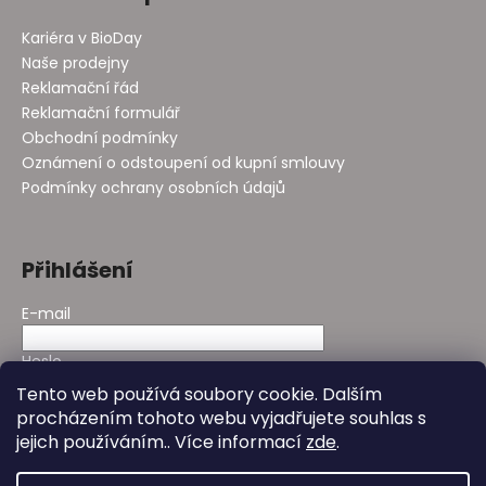
Kariéra v BioDay
Naše prodejny
Reklamační řád
Reklamační formulář
Obchodní podmínky
Oznámení o odstoupení od kupní smlouvy
Podmínky ochrany osobních údajů
Přihlášení
E-mail
Heslo
Tento web používá soubory cookie. Dalším
procházením tohoto webu vyjadřujete souhlas s
PŘIHLÁSIT SE
jejich používáním.. Více informací
zde
.
Nová registrace
Zapomenuté heslo