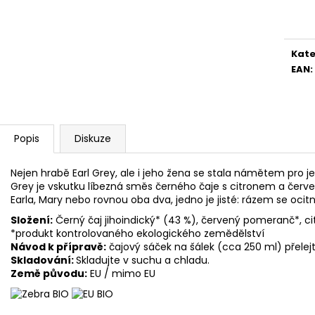
Měr
cena
Kate
EAN
:
Popis
Diskuze
Nejen hrabě Earl Grey, ale i jeho žena se stala námětem pro 
Grey je vskutku líbezná směs černého čaje s citronem a če
Earla, Mary nebo rovnou oba dva, jedno je jisté: rázem se ocit
Složení:
Černý čaj jihoindický* (43 %), červený pomeranč*, ci
*produkt kontrolovaného ekologického zemědělství
Návod k přípravě:
čajový sáček na šálek (cca 250 ml) přelej
Skladování:
Skladujte v suchu a chladu.
Země původu:
EU / mimo EU