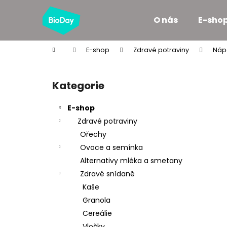
K
Přejít
na
o
O nás
E-sho
obsah
Zpět
Zpět
š
do
do
í
Domů
E-shop
Zdravé potraviny
Náp
k
obchodu
obchodu
P
o
Kategorie
Přeskočit
s
kategorie
t
E-shop
r
Zdravé potraviny
a
Ořechy
n
Ovoce a semínka
n
Alternativy mléka a smetany
í
Zdravé snídaně
p
Kaše
a
Granola
n
Cereálie
e
Vločky