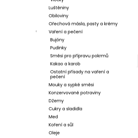
l
Luštěniny
Obiloviny
Ořechová másla, pasty a krémy
Vaření a pečení
Bujóny
Pudinky
Směsi pro přípravu pokrmů
Kakao a karob
Ostatní přísady na vaření a
pečení
Mouky a sypké směsi
Konzervované potraviny
Džemy
Cukry a sladidla
Med
Koření a sůl
Oleje