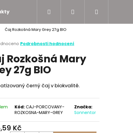
Hledat
Přihlášení
Nákupní
akty
Podporujeme
Čaj Rozkošná Mary Grey 27g BIO
košík
rné
odnoceno
Podrobnosti hodnocení
cení
j Rozkošná Mary
ktu
ey 27g BIO
ček.
tizovaný černý čaj v biokvalitě.
adem
Kód:
CAJ-PORCOVANY-
Značka:
ROZKOSNA-MARY-GREY
Sonnentor
6,59 Kč