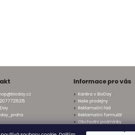
akt
Informace pro vás
hop
@
bioday.cz
Kariéra v BioDay
20777215215
Naše prodejny
oDay
Reklamační řád
oday_praha
Reklamační formulář
Obchodní podmínky
Oznámení o odstoupení od
používá soubory cookie. Dalším
smlouvy