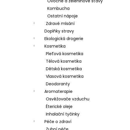
Ovocné a zeleninové šťávy
Kombucha
Ostatní nápoje
Zdravé mlsání
Doplňky stravy
Ekologická drogerie
Kosmetika
Pleťová kosmetika
Tělová kosmetika
Dětská kosmetika
Vlasová kosmetika
Deodoranty
Aromaterapie
Osvěžovače vzduchu
Éterické oleje
Inhalační tyčinky
Péče o zdraví
Zubní péče