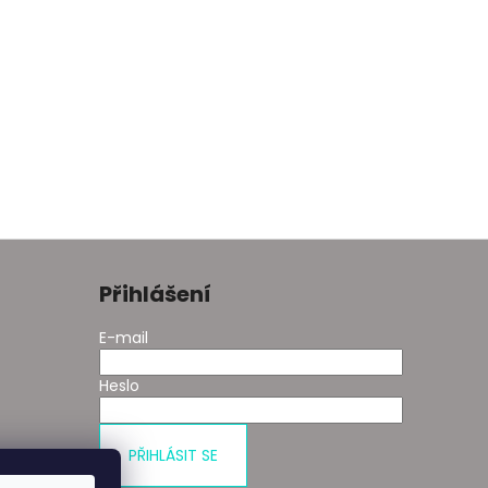
Přihlášení
E-mail
Heslo
PŘIHLÁSIT SE
 kupní