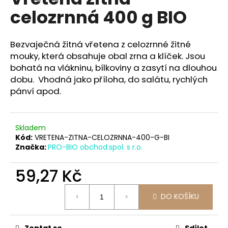
je
a
celozrnná 400 g BIO
0,0
z
j
5
í
hvězdiček.
Bezvaječná žitná vřetena z celozrnné žitné
t
mouky, která obsahuje obal zrna a klíček. Jsou
?
bohatá na vlákninu, bílkoviny a zasytí na dlouhou
dobu. Vhodná jako příloha, do salátu, rychlých
pánví apod.
HLEDAT
Skladem
Kód:
VRETENA-ZITNA-CELOZRNNA-400-G-BI
Značka:
PRO-BIO obchod.spol. s r.o.
D
59,27 Kč
o
p
Měrná
o
DO KOŠÍKU
cena:
r
u
Zeptat se
Sdílet