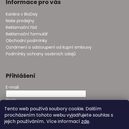
Informace pro vás
Kariéra v BioDay
Naše prodejny
Reklamační řád
Reklamační formulář
Obchodní podmínky
Oznámení o odstoupení od kupní smlouvy
Podmínky ochrany osobních údajů
Přihlášení
E-mail
Heslo
Tento web používá soubory cookie. Dalším
procházením tohoto webu vyjadřujete souhlas s
PŘIHLÁSIT SE
jejich používáním.. Více informací
zde
.