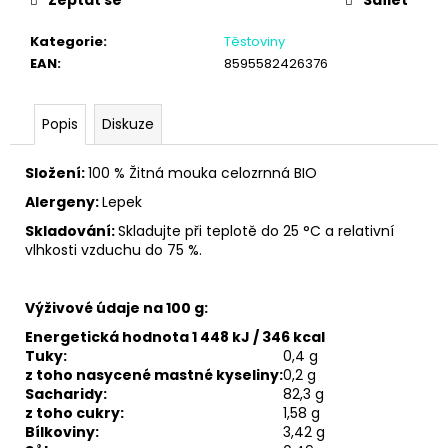
č
u
Kategorie
:
Těstoviny
j
EAN
:
8595582426376
e
m
e
Popis
Diskuze
Složení:
100 % Žitná mouka celozrnná BIO
Alergeny:
Lepek
Skladování:
Skladujte při teplotě do 25 °C a relativní
vlhkosti vzduchu do 75 %.
Výživové údaje na 100 g:
Energetická hodnota 1 448 kJ / 346 kcal
Tuky:
0,4 g
z toho nasycené mastné kyseliny:
0,2 g
Sacharidy:
82,3 g
z toho cukry:
1,58 g
Bílkoviny:
3,42 g