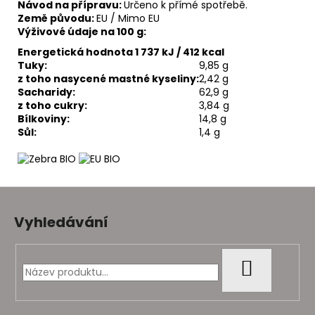
Návod na přípravu:
Určeno k přímé spotřebě.
Země původu:
EU / Mimo EU
Výživové údaje na 100 g:
Energetická hodnota 1 737 kJ / 412 kcal
Tuky:
9,85 g
z toho nasycené mastné kyseliny:
2,42 g
Sacharidy:
62,9 g
z toho cukry:
3,84 g
Bílkoviny:
14,8 g
Sůl:
1,4 g
Z
á
Vyhledávání
p
a
t
HLEDAT
í