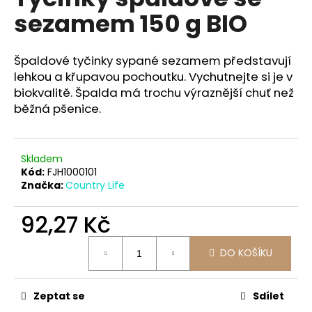
je
a
sezamem 150 g BIO
0,0
z
j
5
í
hvězdiček.
Špaldové tyčinky sypané sezamem představují
t
lehkou a křupavou pochoutku. Vychutnejte si je v
?
biokvalitě. Špalda má trochu výraznější chuť než
běžná pšenice.
Skladem
HLEDAT
Kód:
FJH1000101
Značka:
Country Life
92,27 Kč
D
o
Měrná
p
DO KOŠÍKU
cena:
o
r
Zeptat se
Sdílet
u