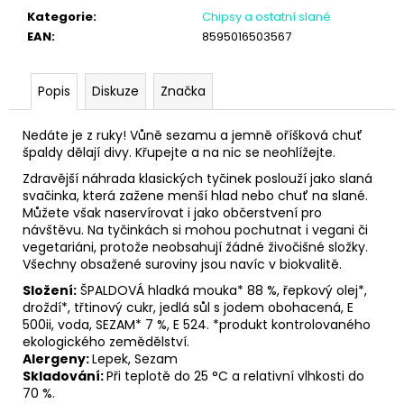
č
Kategorie
:
Chipsy a ostatní slané
u
EAN
:
8595016503567
j
e
m
Popis
Diskuze
Značka
e
Nedáte je z ruky! Vůně sezamu a jemně oříšková chuť
špaldy dělají divy. Křupejte a na nic se neohlížejte.
Zdravější náhrada klasických tyčinek poslouží jako slaná
svačinka, která zažene menší hlad nebo chuť na slané.
Můžete však naservírovat i jako občerstvení pro
návštěvu. Na tyčinkách si mohou pochutnat i vegani či
vegetariáni, protože neobsahují žádné živočišné složky.
Všechny obsažené suroviny jsou navíc v biokvalitě.
Složení:
ŠPALDOVÁ hladká mouka* 88 %, řepkový olej*,
droždí*, třtinový cukr, jedlá sůl s jodem obohacená, E
500ii, voda, SEZAM* 7 %, E 524. *produkt kontrolovaného
ekologického zemědělství.
Alergeny:
Lepek, Sezam
Skladování:
Při teplotě do 25 °C a relativní vlhkosti do
70 %.