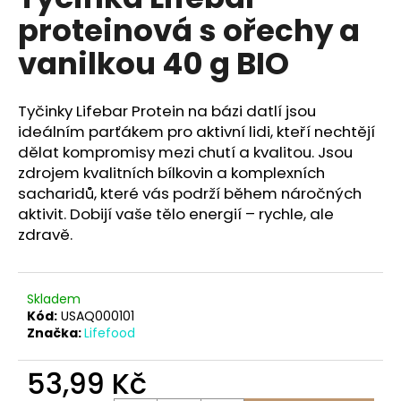
je
a
proteinová s ořechy a
0,0
z
j
vanilkou 40 g BIO
5
í
hvězdiček.
t
Tyčinky Lifebar Protein na bázi datlí jsou
?
ideálním parťákem pro aktivní lidi, kteří nechtějí
dělat kompromisy mezi chutí a kvalitou. Jsou
zdrojem kvalitních bílkovin a komplexních
sacharidů, které vás podrží během náročných
HLEDAT
aktivit. Dobijí vaše tělo energií – rychle, ale
zdravě.
D
Skladem
o
Kód:
USAQ000101
p
Značka:
Lifefood
o
r
53,99 Kč
u