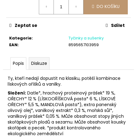
č
Měrná
DO KOŠÍKU
u
cena:
j
e
Zeptat se
Sdílet
m
e
Kategorie
:
Tyčinky a sušenky
EAN
:
8595657103959
Popis
Diskuze
Ty, kteří nedají dopustit na klasiku, potěší kombinace
lískových oříšků a vanilky.
Složení:
Datle*, hrachový proteinový prášek* 19 %,
OŘECHY* 12 % (LÍSKOOŘÍŠKOVÁ pasta* 6 %, LÍSKOVÉ
OŘECHY* 5,5 %, MANDLOVÁ pasta*), extra panenský
olivový olej*, vanilkový extrakt* 0,3 %, mořská sůl*,
vanilkový prášek* 0,05 %. Může obsahovat stopy jiných
skořápkových plodů a sezamu. Může obsahovat kousky
skořápek a pecek. *produkt kontrolovaného
ekologického zemědělství