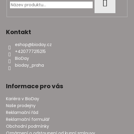
t
HLEDAT
í
Kontakt
eshop
@
bioday.cz
+420777215215
BioDay
bioday_praha
Informace pro vás
Kariéra v BioDay
Naše prodejny
Reklamační řád
Reklamační formulář
Obchodní podmínky
Oznámení o odstoupení od kupní smlouvy