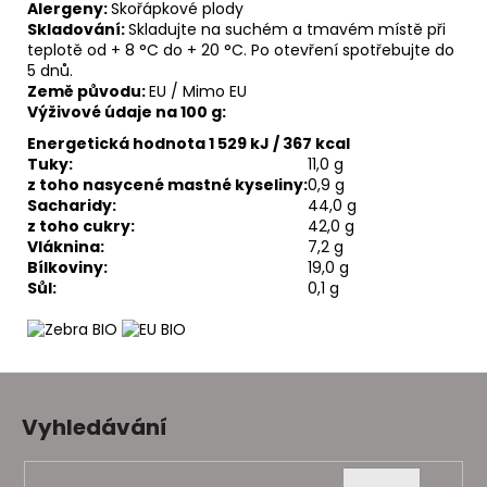
Alergeny:
Skořápkové plody
Skladování:
Skladujte na suchém a tmavém místě při
teplotě od + 8 °C do + 20 °C. Po otevření spotřebujte do
5 dnů.
Země původu:
EU / Mimo EU
Výživové údaje na 100 g:
Energetická hodnota 1 529 kJ / 367 kcal
Tuky:
11,0 g
z toho nasycené mastné kyseliny:
0,9 g
Sacharidy:
44,0 g
z toho cukry:
42,0 g
Vláknina:
7,2 g
Bílkoviny:
19,0 g
Sůl:
0,1 g
Z
á
Vyhledávání
p
a