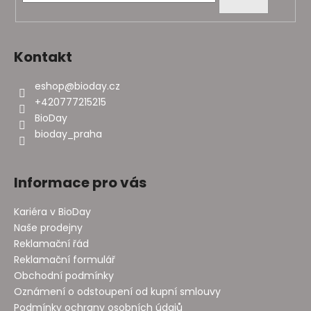
í
Kontakt
eshop
@
bioday.cz
+420777215215
BioDay
bioday_praha
Informace pro vás
Kariéra v BioDay
Naše prodejny
Reklamační řád
Reklamační formulář
Obchodní podmínky
Oznámení o odstoupení od kupní smlouvy
Podmínky ochrany osobních údajů