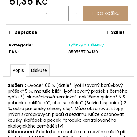
51,35 Kč
č
u
Měrná
j
DO KOŠÍKU
cena:
e
m
Zeptat se
Sdílet
e
Kategorie
:
Tyčinky a sušenky
EAN
:
8595657104130
Popis
Diskuze
Složení:
Ovoce* 66 % (datle*, lyofilizovaný borůvkový
prášek* 5 %, moruše bílá*, lyofilizovaný prášek z černého
rybízu*), slunečnicová semínka*, naklíčená quinoa* 5 %,
pohanka naklíčená*, chia semínka* (Salvia hispanica) 2
%, extra panenský olivový olej*. Může obsahovat stopy
jiných skořápkových plodů a sezamu. Může obsahovat
kousky skořápek a pecek. *produkt kontrolovaného
ekologického zemědělství
Skladování:
Skladujte na suchém a tmavém místě při