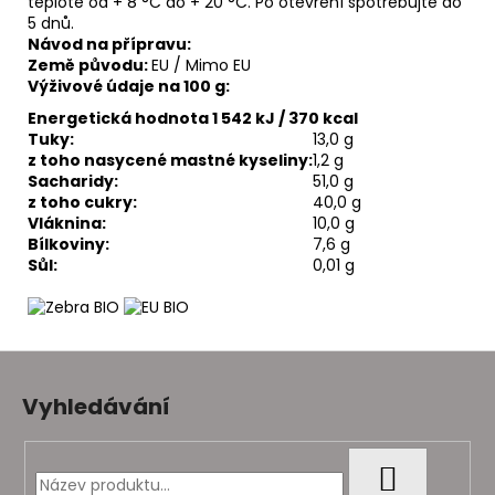
teplotě od + 8 °C do + 20 °C. Po otevření spotřebujte do
5 dnů.
Návod na přípravu:
Země původu:
EU / Mimo EU
Výživové údaje na 100 g:
Energetická hodnota 1 542 kJ / 370 kcal
Tuky:
13,0 g
z toho nasycené mastné kyseliny:
1,2 g
Sacharidy:
51,0 g
z toho cukry:
40,0 g
Vláknina:
10,0 g
Bílkoviny:
7,6 g
Sůl:
0,01 g
Z
á
Vyhledávání
p
a
t
HLEDAT