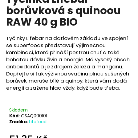
je
a
borůvková s quinoou
0,0
z
j
RAW 40 g BIO
5
í
hvězdiček.
t
Tyčinky Lifebar na datlovém základu ve spojení
?
se superfoods představují výjimečnou
kombinaci, která přináší pestrou chuť a také
bohatou dávku živin a energie. Má vysoký obsah
antioxidantů a je zdrojem železa a manganu.
HLEDAT
Dopřejte si tak výživnou svačinu plnou sušených
borůvek, moruše bílé a quinoy, která vám dodá
energii a zažene hlad vždy, když bude třeba.
D
o
Skladem
p
Kód:
OSAQ000101
o
Značka:
Lifefood
r
u