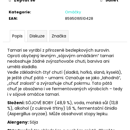
č
u
Kategorie
:
Omáčky
j
EAN
:
8595016510428
e
m
e
Popis
Diskuze
Značka
Tamari se vyrábí z přirozeně bezlepkových surovin.
Oproti obyčejný levným „sójovým omáčkám“ tamari
neobsahuje žádné zvýrazňovače chuti, barviva ani
umělá sladidla.
Vedle základních čtyř chutí (sladká, hořká, slaná, kyselá),
je ještě chuť pátá – umami. Označuje se jako „lahodná“,
„chuť zralosti“ a zvýrazňuje chuť pokrmu. Tato pátá
chuť je obsažena i ve fermentovaných výrobcích – tedy
i v
sójové omáčce
tamari.
Složení:
SÓJOVÉ BOBY (48,9 %), voda, mořská sůl (13,8
%), alkohol (z cukrové třtiny) 1,6 %, fermentační činidlo
(Aspergillus oryzae). Může obsahovat stopy lepku.
Alergeny:
Sója