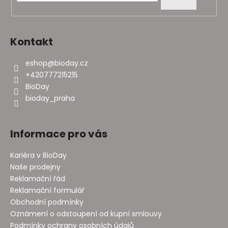
í
Kontakt
eshop
@
bioday.cz
+420777215215
BioDay
bioday_praha
Informace pro vás
Kariéra v BioDay
Naše prodejny
Reklamační řád
Reklamační formulář
Obchodní podmínky
Oznámení o odstoupení od kupní smlouvy
Podmínky ochrany osobních údajů