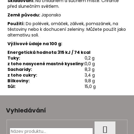
Skladování:
Na chladném a suchém místě. Chraňte
před slunečním světlem.
Země původu:
Japonsko
Použití:
Do polévek, omáček, zálivek, pomazánek, na
těstoviny nebo k dochucení zeleniny. Můžete použít jako
alternativu soli.
Výživové údaje na 100 g:
Energetická hodnota 315 kJ / 74 kcal
Tuky:
0,2 g
z toho nasycené mastné kyseliny:
0,0 g
Sacharidy:
8,3 g
z toho cukry:
3,4 g
Bílkoviny:
9,8 g
Sůl:
15,0 g
Z
á
Vyhledávání
p
a
t
HLEDAT