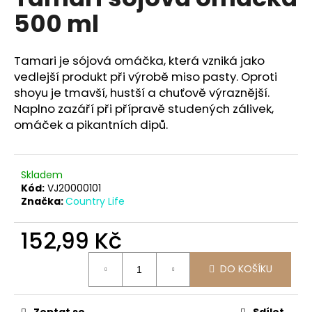
je
a
500 ml
0,0
z
j
5
í
hvězdiček.
Tamari je sójová omáčka, která vzniká jako
t
vedlejší produkt při výrobě miso pasty. Oproti
?
shoyu je tmavší, hustší a chuťově výraznější.
Naplno zazáří při přípravě studených zálivek,
omáček a pikantních dipů.
HLEDAT
Skladem
Kód:
VJ20000101
Značka:
Country Life
D
152,99 Kč
o
p
Měrná
o
DO KOŠÍKU
cena:
r
u
Zeptat se
Sdílet