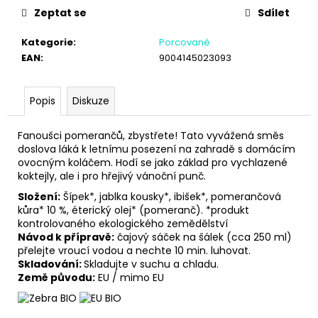
č
Zeptat se
Sdílet
u
j
Kategorie
:
Porcované
e
EAN
:
9004145023093
m
e
Popis
Diskuze
Fanoušci pomerančů, zbystřete! Tato vyvážená směs
doslova láká k letnímu posezení na zahradě s domácím
ovocným koláčem. Hodí se jako základ pro vychlazené
koktejly, ale i pro hřejivý vánoční punč.
Složení:
Šípek*, jablka kousky*, ibišek*, pomerančová
kůra* 10 %, éterický olej* (pomeranč). *produkt
kontrolovaného ekologického zemědělství
Návod k přípravě:
čajový sáček na šálek (cca 250 ml)
přelejte vroucí vodou a nechte 10 min. luhovat.
Skladování:
Skladujte v suchu a chladu.
Země původu:
EU / mimo EU