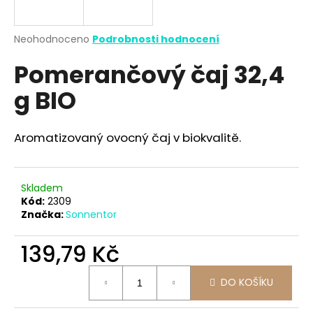
a
j
Průměrné
Neohodnoceno
Podrobnosti hodnocení
í
hodnocení
Pomerančový čaj 32,4
produktu
t
je
?
g BIO
0,0
z
5
hvězdiček.
Aromatizovaný ovocný čaj v biokvalitě.
HLEDAT
Skladem
Kód:
2309
Značka:
Sonnentor
D
o
139,79 Kč
p
o
Měrná
r
DO KOŠÍKU
cena:
u