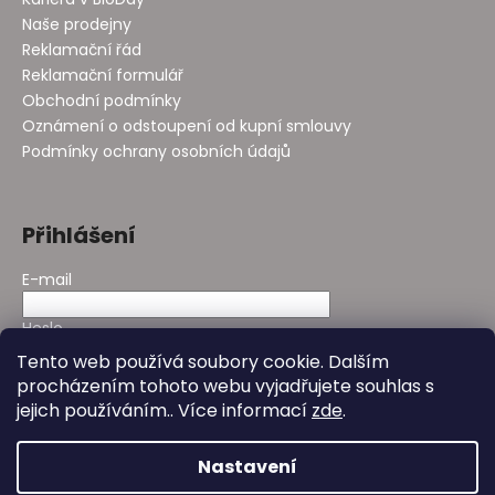
Naše prodejny
Reklamační řád
Reklamační formulář
Obchodní podmínky
Oznámení o odstoupení od kupní smlouvy
Podmínky ochrany osobních údajů
Přihlášení
E-mail
Heslo
Tento web používá soubory cookie. Dalším
procházením tohoto webu vyjadřujete souhlas s
PŘIHLÁSIT SE
jejich používáním.. Více informací
zde
.
Nová registrace
Zapomenuté heslo
Nastavení