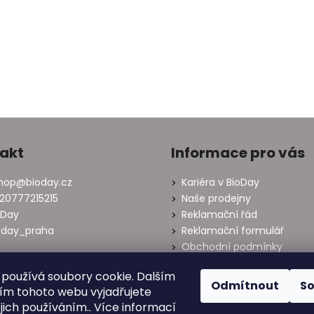
akt
Informace pro vás
hop
@
bioday.cz
Kariéra v BioDay
20777215215
Naše prodejny
oDay
Reklamační řád
oday_praha
Reklamační formulář
Obchodní podmínky
Oznámení o odstoupení od
používá soubory cookie. Dalším
smlouvy
Odmítnout
S
m tohoto webu vyjadřujete
Podmínky ochrany osobní
údajů
ejich používáním.. Více informací