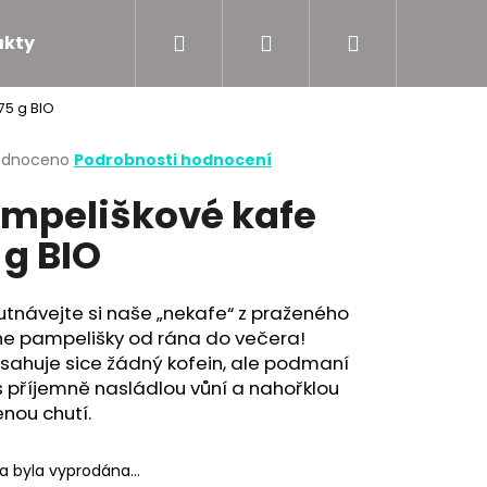
Hledat
Přihlášení
Nákupní
akty
Podporujeme
75 g BIO
košík
rné
odnoceno
Podrobnosti hodnocení
cení
mpeliškové kafe
ktu
 g BIO
ček.
tnávejte si naše „nekafe“ z praženého
ne pampelišky od rána do večera!
sahuje sice žádný kofein, ale podmaní
s příjemně nasládlou vůní a nahořklou
nou chutí.
ka byla vyprodána…