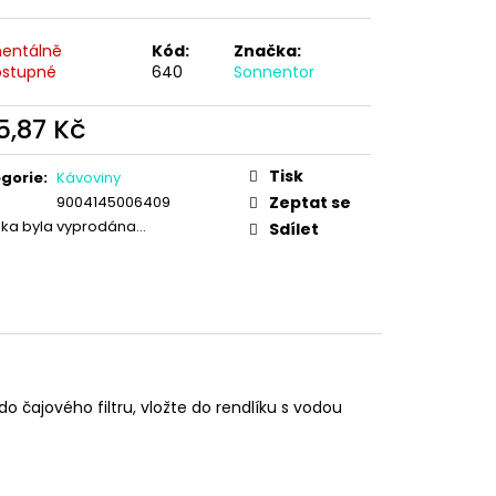
entálně
Kód:
Značka:
stupné
640
Sonnentor
5,87 Kč
ná
:
Tisk
gorie
:
Kávoviny
9004145006409
Zeptat se
žka byla vyprodána…
Sdílet
o čajového filtru, vložte do rendlíku s vodou