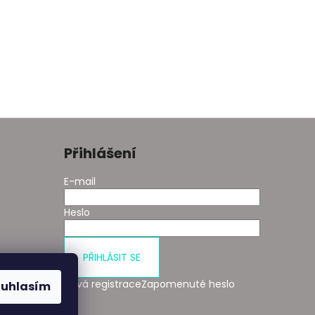
Přihlášení
E-mail
Heslo
PŘIHLÁSIT SE
 kupní
Nová registrace
Zapomenuté heslo
ouhlasím
ch