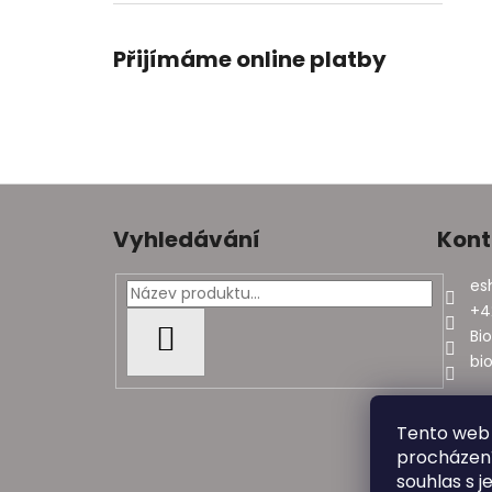
Přijímáme online platby
Z
á
Vyhledávání
Kont
p
a
es
t
+4
í
Bi
HLEDAT
bi
Tento web 
procházení
souhlas s j