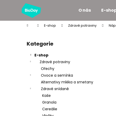
K
Přejít
na
o
O nás
E-sho
obsah
Zpět
Zpět
š
do
do
í
Domů
E-shop
Zdravé potraviny
Náp
k
obchodu
obchodu
P
o
Kategorie
Přeskočit
s
kategorie
t
E-shop
r
Zdravé potraviny
a
Ořechy
n
Ovoce a semínka
n
Alternativy mléka a smetany
í
Zdravé snídaně
p
Kaše
a
Granola
n
Cereálie
e
Vločky