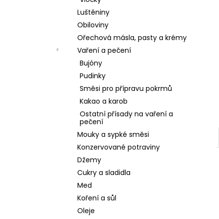
l
Luštěniny
Obiloviny
Ořechová másla, pasty a krémy
Vaření a pečení
Bujóny
Pudinky
Směsi pro přípravu pokrmů
Kakao a karob
Ostatní přísady na vaření a
pečení
Mouky a sypké směsi
Konzervované potraviny
Džemy
Cukry a sladidla
Med
Koření a sůl
Oleje