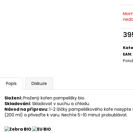
Mom
nedo
39
Měr
cena
Kate
EAN
:
Polo
Popis
Diskuze
Složení:
Pražený kořen pampelišky bio.
Skladování:
Skladovat v suchu a chladu.
Návod na přípravu:
1–2 lžičky pampeliškového kafe nasypte d
(200 ml) a přiveďte k varu. Nechte 5–10 minut probublávat.