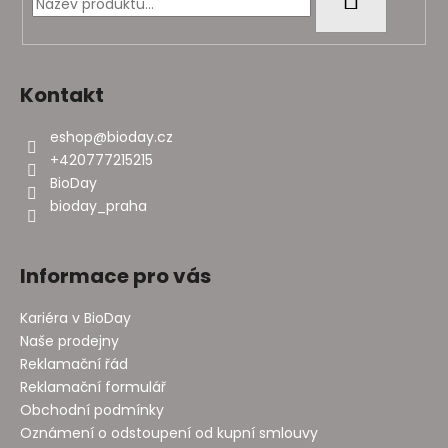
í
Kontakt
eshop
@
bioday.cz
+420777215215
BioDay
bioday_praha
Informace pro vás
Kariéra v BioDay
Naše prodejny
Reklamační řád
Reklamační formulář
Obchodní podmínky
Oznámení o odstoupení od kupní smlouvy