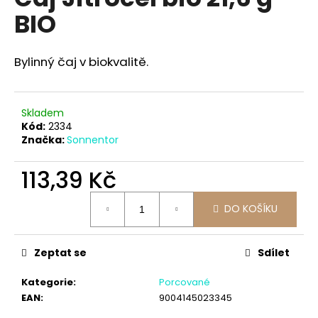
je
a
BIO
0,0
z
j
5
í
hvězdiček.
Bylinný čaj v biokvalitě.
t
?
Skladem
Kód:
2334
Značka:
Sonnentor
HLEDAT
113,39 Kč
Měrná
DO KOŠÍKU
cena:
D
o
Zeptat se
Sdílet
p
o
Kategorie
:
Porcované
r
EAN
:
9004145023345
u