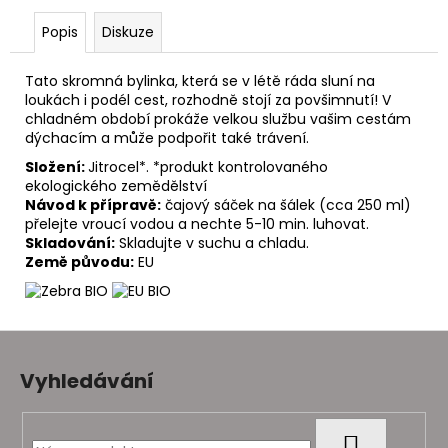
č
u
Popis
Diskuze
j
e
Tato skromná bylinka, která se v létě ráda sluní na
m
loukách i podél cest, rozhodně stojí za povšimnutí! V
e
chladném období prokáže velkou službu vašim cestám
dýchacím a může podpořit také trávení.
Složení:
Jitrocel*. *produkt kontrolovaného
ekologického zemědělství
Návod k přípravě:
čajový sáček na šálek (cca 250 ml)
přelejte vroucí vodou a nechte 5-10 min. luhovat.
Skladování:
Skladujte v suchu a chladu.
Země původu:
EU
Z
á
Vyhledávání
p
a
t
HLEDAT