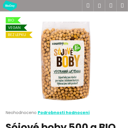
K
Přejít
Hledat
Náku
M
Přihlášen
na
o
obsah
Zpět
Zpět
košík
š
BIO
í
VEGAN
C
k
BEZ LEPKU
o
p
o
t
ř
e
b
u
j
e
t
Průměrné
Neohodnoceno
Podrobnosti hodnocení
hodnocení
e
Sójové boby 500 g BIO
produktu
n