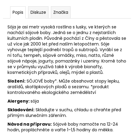
č
u
Popis
Diskuze
Značka
j
e
m
Sója je asi metr vysoká rostlina s lusky, ve kterých se
nachází sójové boby. Jedná se o jednu z nejstarších
e
kulturních plodin. Původně pochází z Číny a pěstovala se
už více jak 2000 let před naším letopočtem. Sóje
vyhovuje teplejší podnebí tropů a subtropů. Vyrábí se z
ní tofu, tempeh, sójové omáčky, miso, natto, různé
sójové nápoje, jogurty, pomazánky i uzeniny. Kromě toho
se v průmyslu využívá také k výrobě bionafty,
kosmetických přípravků, olejů, mýdel a plastů.
Složení:
SÓJOVÉ boby*. Může obsahovat stopy lepku,
arašídů, skořápkových plodů a sezamu. *produkt
kontrolovaného ekologického zemědělství
Alergeny:
sója
Skladování:
Skladujte v suchu, chladu a chraňte před
přímým slunečním zářením.
Návod na přípravu:
Sójové boby namočte na 12-24
hodin, propláchněte a vařte 1–1,5 hodiny do měkka.