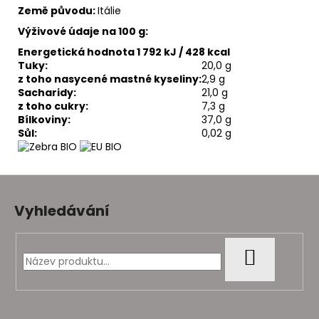
Země původu:
Itálie
Výživové údaje na 100 g:
Energetická hodnota 1 792 kJ / 428 kcal
Tuky:
20,0 g
z toho nasycené mastné kyseliny:
2,9 g
Sacharidy:
21,0 g
z toho cukry:
7,3 g
Bílkoviny:
37,0 g
Sůl:
0,02 g
Z
á
Vyhledávání
p
a
t
HLEDAT
í