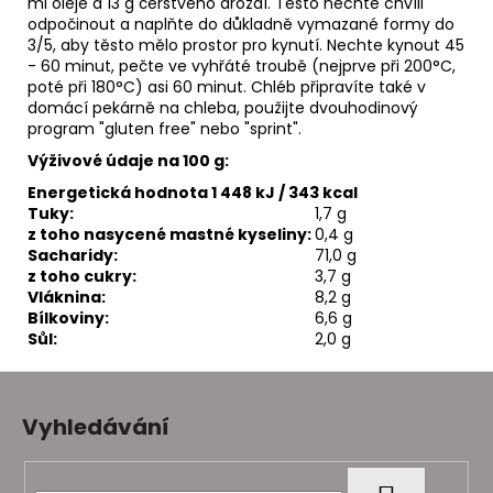
ml oleje a 13 g čerstvého droždí. Těsto nechte chvíli
odpočinout a naplňte do důkladně vymazané formy do
3/5, aby těsto mělo prostor pro kynutí. Nechte kynout 45
- 60 minut, pečte ve vyhřáté troubě (nejprve při 200°C,
poté při 180°C) asi 60 minut. Chléb připravíte také v
domácí pekárně na chleba, použijte dvouhodinový
program "gluten free" nebo "sprint".
Výživové údaje na 100 g:
Energetická hodnota 1 448 kJ / 343 kcal
Tuky:
1,7 g
z toho nasycené mastné kyseliny:
0,4 g
Sacharidy:
71,0 g
z toho cukry:
3,7 g
Vláknina:
8,2 g
Bílkoviny:
6,6 g
Sůl:
2,0 g
Z
á
Vyhledávání
p
a