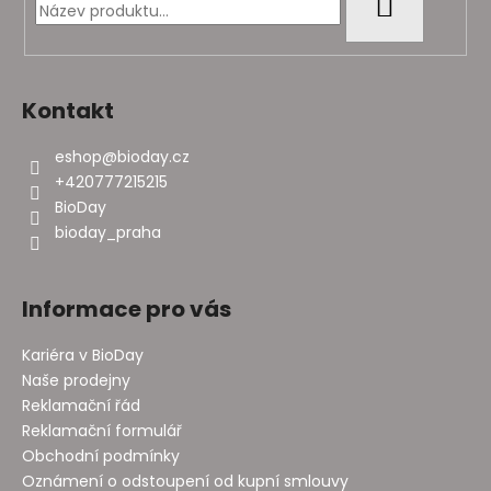
t
HLEDAT
í
Kontakt
eshop
@
bioday.cz
+420777215215
BioDay
bioday_praha
Informace pro vás
Kariéra v BioDay
Naše prodejny
Reklamační řád
Reklamační formulář
Obchodní podmínky
Oznámení o odstoupení od kupní smlouvy