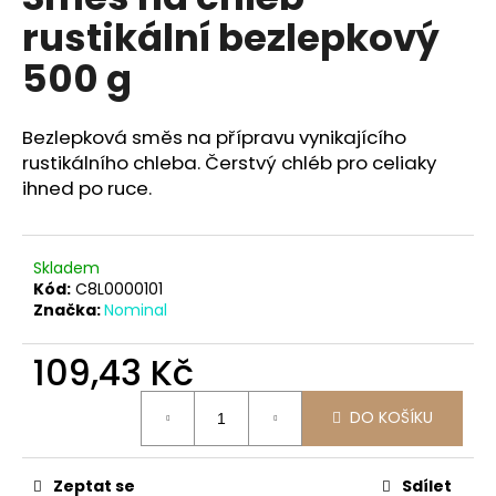
je
a
rustikální bezlepkový
0,0
z
j
500 g
5
í
hvězdiček.
t
Bezlepková směs na přípravu vynikajícího
?
rustikálního chleba. Čerstvý chléb pro celiaky
ihned po ruce.
HLEDAT
Skladem
Kód:
C8L0000101
Značka:
Nominal
D
109,43 Kč
o
p
Měrná
DO KOŠÍKU
cena:
o
r
u
Zeptat se
Sdílet