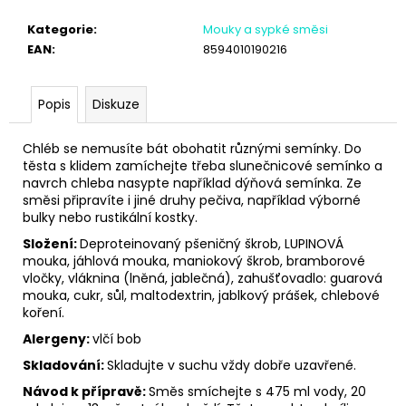
č
u
Kategorie
:
Mouky a sypké směsi
j
EAN
:
8594010190216
e
m
e
Popis
Diskuze
Chléb se nemusíte bát obohatit různými semínky. Do
těsta s klidem zamíchejte třeba slunečnicové semínko a
navrch chleba nasypte například dýňová semínka. Ze
směsi připravíte i jiné druhy pečiva, například výborné
bulky nebo rustikální kostky.
Složení:
Deproteinovaný pšeničný škrob, LUPINOVÁ
mouka, jáhlová mouka, maniokový škrob, bramborové
vločky, vláknina (lněná, jablečná), zahušťovadlo: guarová
mouka, cukr, sůl, maltodextrin, jablkový prášek, chlebové
koření.
Alergeny:
vlčí bob
Skladování:
Skladujte v suchu vždy dobře uzavřené.
Návod k přípravě:
Směs smíchejte s 475 ml vody, 20