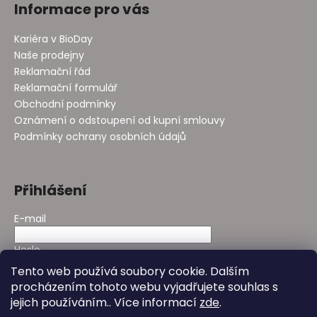
Informace pro vás
Kariéra v BioDay
Naše prodejny
Reklamační řád
Reklamační formulář
Obchodní podmínky
Oznámení o odstoupení od kupní smlouvy
Podmínky ochrany osobních údajů
Přihlášení
E-mail
Heslo
Tento web používá soubory cookie. Dalším
procházením tohoto webu vyjadřujete souhlas s
PŘIHLÁSIT SE
jejich používáním.. Více informací
zde
.