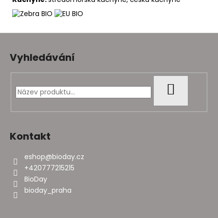
Z
á
Vyhledávání
p
a
t
HLEDAT
í
Kontakt
eshop
@
bioday.cz
+420777215215
BioDay
bioday_praha