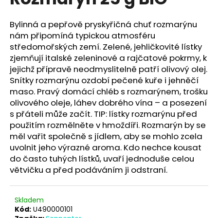
je
a
0,0
z
j
Bylinná a pepřově pryskyřičná chuť rozmarýnu
5
nám připomíná typickou atmosféru
í
hvězdiček.
středomořských zemí. Zelené, jehličkovité lístky
t
zjemňují italské zeleninové a rajčatové pokrmy, k
?
jejichž přípravě neodmyslitelně patří olivový olej.
Snítky rozmarýnu ozdobí pečené kuře i jehněčí
maso. Pravý domácí chléb s rozmarýnem, trošku
olivového oleje, láhev dobrého vína – a posezení
s přáteli může začít. TIP: lístky rozmarýnu před
HLEDAT
použitím rozmělněte v hmoždíři. Rozmarýn by se
měl vařit společně s jídlem, aby se mohlo zcela
uvolnit jeho výrazné aroma. Kdo nechce kousat
D
do často tuhých lístků, uvaří jednoduše celou
o
větvičku a před podáváním ji odstraní.
p
o
r
Skladem
u
Kód:
U490000101