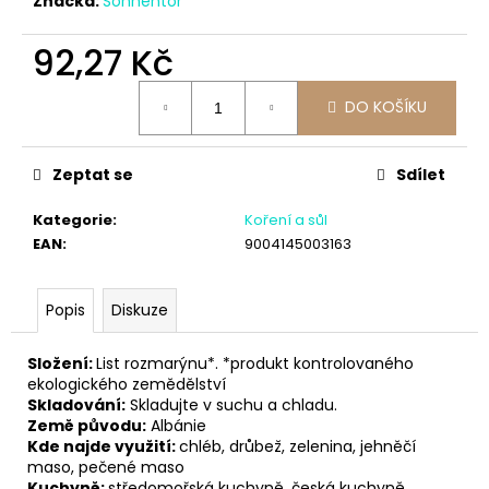
č
Značka:
Sonnentor
u
j
92,27 Kč
e
Měrná
m
DO KOŠÍKU
cena:
e
Zeptat se
Sdílet
Kategorie
:
Koření a sůl
EAN
:
9004145003163
Popis
Diskuze
Složení:
List rozmarýnu*. *produkt kontrolovaného
ekologického zemědělství
Skladování:
Skladujte v suchu a chladu.
Země původu:
Albánie
Kde najde využití:
chléb, drůbež, zelenina, jehněčí
maso, pečené maso
Kuchyně:
středomořská kuchyně, česká kuchyně