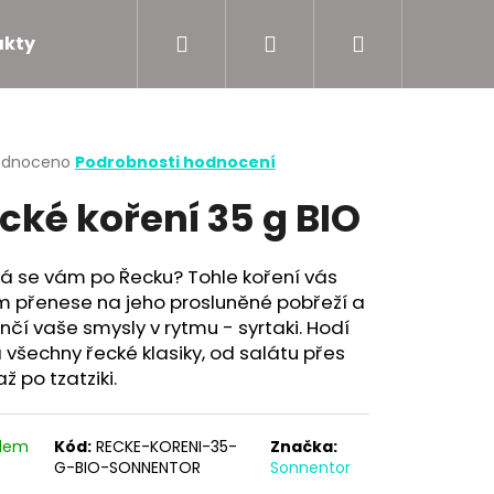
Hledat
Přihlášení
Nákupní
akty
Podporujeme
košík
rné
odnoceno
Podrobnosti hodnocení
cení
cké koření 35 g BIO
ktu
á se vám po Řecku? Tohle koření vás
m přenese na jeho prosluněné pobřeží a
ček.
nčí vaše smysly v rytmu - syrtaki. Hodí
 všechny řecké klasiky, od salátu přes
až po tzatziki.
adem
Kód:
RECKE-KORENI-35-
Značka:
G-BIO-SONNENTOR
Sonnentor