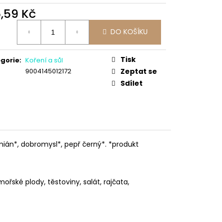
6,59 Kč
ná
DO KOŠÍKU
:
Tisk
gorie
:
Koření a sůl
9004145012172
Zeptat se
Sdílet
ymián*, dobromysl*, pepř černý*. *produkt
mořské plody, těstoviny, salát, rajčata,