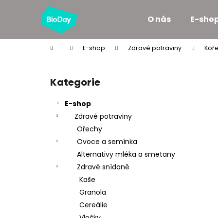
K
Přejít
na
o
O nás
E-sho
obsah
Zpět
Zpět
š
do
do
í
Domů
E-shop
Zdravé potraviny
Koře
k
obchodu
obchodu
P
o
Kategorie
Přeskočit
s
kategorie
t
E-shop
r
Zdravé potraviny
a
Ořechy
n
Ovoce a semínka
n
Alternativy mléka a smetany
í
Zdravé snídaně
p
Kaše
a
Granola
n
Cereálie
e
Vločky