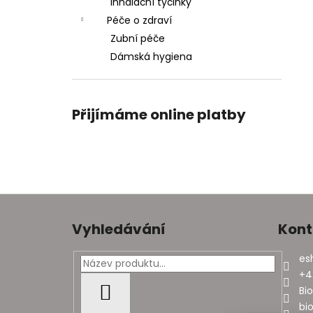
Inhalační tyčinky
Péče o zdraví
Zubní péče
Dámská hygiena
Přijímáme online platby
Z
á
Vyhledávání
Kont
p
a
es
t
+4
í
Bi
HLEDAT
bi