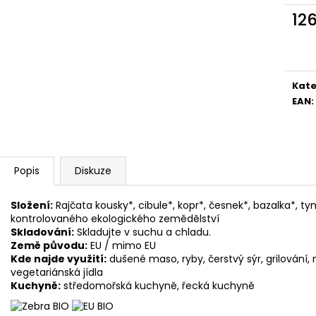
12
Měr
cena
Kate
EAN
:
Popis
Diskuze
Složení:
Rajčata kousky*, cibule*, kopr*, česnek*, bazalka*, t
kontrolovaného ekologického zemědělství
Skladování:
Skladujte v suchu a chladu.
Země původu:
EU / mimo EU
Kde najde využití:
dušené maso, ryby, čerstvý sýr, grilování, 
vegetariánská jídla
Kuchyně:
středomořská kuchyně, řecká kuchyně