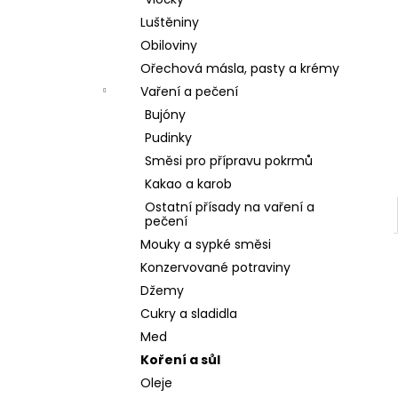
l
Luštěniny
Obiloviny
Ořechová másla, pasty a krémy
Vaření a pečení
Bujóny
Pudinky
Směsi pro přípravu pokrmů
Kakao a karob
Ostatní přísady na vaření a
pečení
Mouky a sypké směsi
Konzervované potraviny
Džemy
Cukry a sladidla
Med
Koření a sůl
Oleje