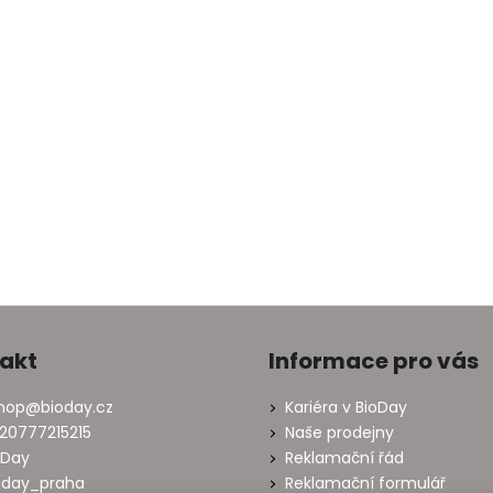
akt
Informace pro vás
hop
@
bioday.cz
Kariéra v BioDay
20777215215
Naše prodejny
oDay
Reklamační řád
oday_praha
Reklamační formulář