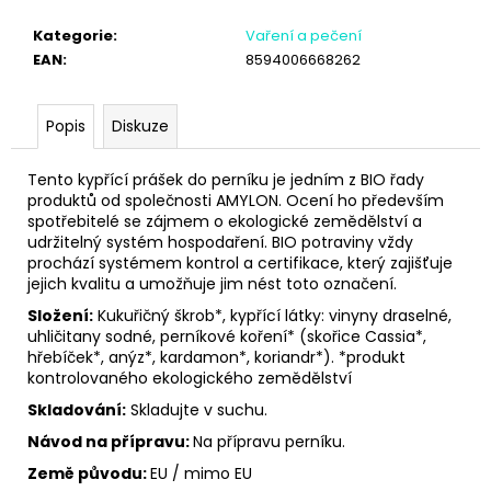
č
u
Kategorie
:
Vaření a pečení
j
EAN
:
8594006668262
e
m
e
Popis
Diskuze
Tento kypřící prášek do perníku je jedním z BIO řady
produktů od společnosti AMYLON. Ocení ho především
spotřebitelé se zájmem o ekologické zemědělství a
udržitelný systém hospodaření. BIO potraviny vždy
prochází systémem kontrol a certifikace, který zajišťuje
jejich kvalitu a umožňuje jim nést toto označení.
Složení:
Kukuřičný škrob*, kypřící látky: vinyny draselné,
uhličitany sodné, perníkové koření* (skořice Cassia*,
hřebíček*, anýz*, kardamon*, koriandr*). *produkt
kontrolovaného ekologického zemědělství
Skladování:
Skladujte v suchu.
Návod na přípravu:
Na přípravu perníku.
Země původu:
EU / mimo EU