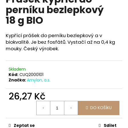
je
a
perníku bezlepkový
0,0
z
j
18 g BIO
5
í
hvězdiček.
t
Kypřící prášek do perníku bezlepkový a v
?
biokvalitě. Je bez fosfátů. Vystačí až na 0,4 kg
mouky. Český výrobek.
HLEDAT
Skladem
Kód:
CUQ2000101
Značka:
Amylon, a.s.
D
26,27 Kč
o
p
Měrná
DO KOŠÍKU
cena:
o
r
u
Zeptat se
Sdílet