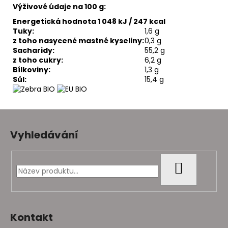
Výživové údaje na 100 g:
Energetická hodnota 1 048 kJ / 247 kcal
Tuky:
1,6 g
z toho nasycené mastné kyseliny:
0,3 g
Sacharidy:
55,2 g
z toho cukry:
6,2 g
Bílkoviny:
1,3 g
Sůl:
15,4 g
Z
á
Vyhledávání
p
a
t
HLEDAT
í
Kontakt