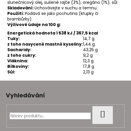
č
slunečnicový olej, sušené rajče (3%), oregáno (1%), sůl
u
Skladování:
Uchovávejte v suchu a temnu.
j
Použití:
Podává se jako pochutina (křupky či
brambůrky).
e
Výživové údaje na 100 g:
m
e
Energetická hodnota 1 538 kJ / 367,5 kcal
Tuky:
14,7 g
z toho nasycené mastné kyseliny:
1,44 g
Sacharidy:
43,25 g
z toho cukry:
9,2 g
Vláknina:
12,3 g
Bílkoviny:
17,8 g
Sůl:
2,13 g
Z
á
Vyhledávání
p
a
t
HLEDAT
í