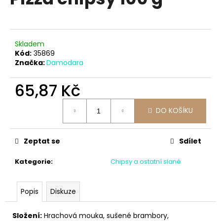
je
a
0,0
z
j
5
í
hvězdiček.
Skladem
t
Kód:
35869
?
Značka:
Damodara
65,87 Kč
Měrná
DO KOŠÍKU
cena:
HLEDAT
Zeptat se
Sdílet
D
Kategorie
:
Chipsy a ostatní slané
o
p
o
Popis
Diskuze
r
u
Složení:
H
rachová mouka, sušené brambory,