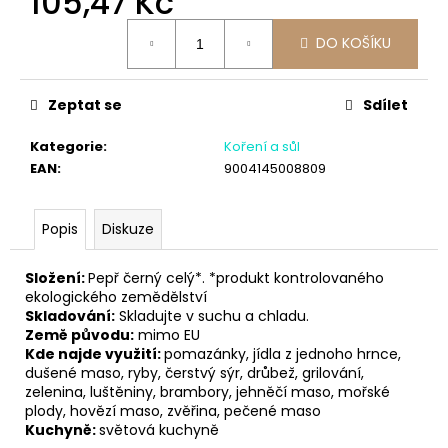
105,47 Kč
č
u
Měrná
DO KOŠÍKU
j
cena:
e
m
Zeptat se
Sdílet
e
Kategorie
:
Koření a sůl
EAN
:
9004145008809
Popis
Diskuze
Složení:
Pepř černý celý*. *produkt kontrolovaného
ekologického zemědělství
Skladování:
Skladujte v suchu a chladu.
Země původu:
mimo EU
Kde najde využití:
pomazánky, jídla z jednoho hrnce,
dušené maso, ryby, čerstvý sýr, drůbež, grilování,
zelenina, luštěniny, brambory, jehněčí maso, mořské
plody, hovězí maso, zvěřina, pečené maso
Kuchyně:
světová kuchyně