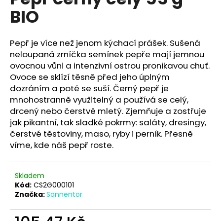
je
a
BIO
0,0
z
j
5
í
hvězdiček.
Pepř je více než jenom kýchací prášek. Sušená
t
neloupaná zrníčka semínek pepře mají jemnou
?
ovocnou vůni a intenzivní ostrou pronikavou chuť.
Ovoce se sklízí těsně před jeho úplným
dozráním a poté se suší. Černý pepř je
mnohostranně využitelný a používá se celý,
drcený nebo čerstvě mletý. Zjemňuje a zostřuje
HLEDAT
jak pikantní, tak sladké pokrmy: saláty, dresingy,
čerstvé těstoviny, maso, ryby i perník. Přesně
víme, kde náš pepř roste.
D
o
Skladem
p
Kód:
CS2G000101
o
Značka:
Sonnentor
r
u