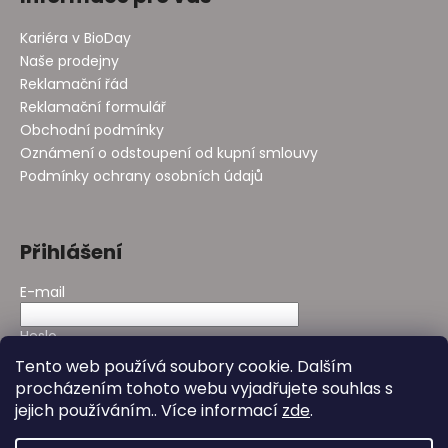
Kariéra v BioDay
Naše prodejny
Reklamační řád
Reklamační formulář
Obchodní podmínky
Oznámení o odstoupení od kupní smlouvy
Podmínky ochrany osobních údajů
Přihlášení
E-mail
Heslo
Tento web používá soubory cookie. Dalším
procházením tohoto webu vyjadřujete souhlas s
PŘIHLÁSIT SE
jejich používáním.. Více informací
zde
.
Nová registrace
Zapomenuté heslo