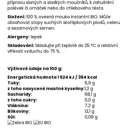
přípravu slaných a sladkých moučníků, k zahuštění
polévek či omáček nebo do chlebového těsta.
Složení:
100 % ovesná mouka instantní BIO. Může
obsahovat stopy suchých skořápkových plodů, celeru
a sezamových semen.
Alergeny:
lepek
Skladování:
Skladujte při teplotě do 25 °C a relativní
vlhkosti vzduchu do 75 %.
Výživové údaje na 100 g:
Energetická hodnota 1 524 kJ / 364 kcal
Tuky:
6,9 g
z toho nasycené mastné kyseliny:
1,2 g
Sacharidy:
68,1 g
z toho cukry:
0,0 g
Vláknina:
7,2 g
Bílkoviny:
13,1 g
Sůl:
0,08 g