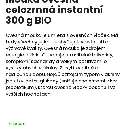
je
a
celozrnná instantní
0,0
z
j
300 g BIO
5
í
hvězdiček.
t
Ovesná mouka je umleta z ovesných vloček. Má
?
tedy všechny jejich neobyčejné vlastnosti a
výživové kvality. Ovesná mouka je zdrojem
energie a živin. Obsahuje stravitelné bílkoviny,
komplexní sacharidy a velkým pozitivem je
HLEDAT
vysoký obsah vlákniny. Zasytí kvalitně a
nadlouhou dobu. Nejdůležitějším typem vlákniny
jsou tzv. beta-glukany (snižuje cholesterol v krvi,
prebiotikum), kterou ovesné vločky obsahují ve
D
vyšších hodnotách.
o
p
o
r
u
Skladem