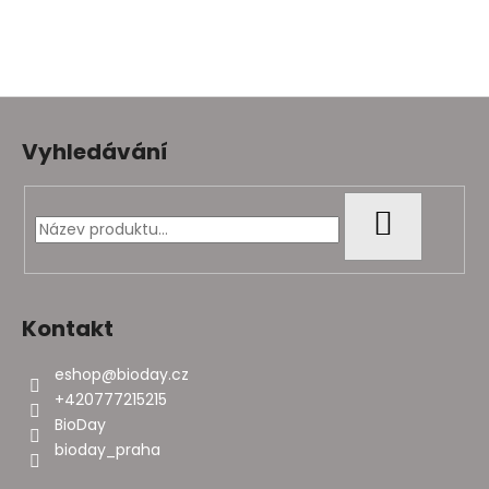
Z
á
Vyhledávání
p
a
t
HLEDAT
í
Kontakt
eshop
@
bioday.cz
+420777215215
BioDay
bioday_praha