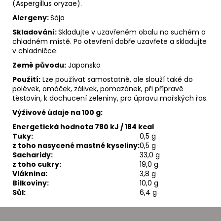
(Aspergillus oryzae).
Alergeny:
Sója
Skladování:
Skladujte v uzavřeném obalu na suchém a
chladném místě. Po otevření dobře uzavřete a skladujte
v chladničce.
Země původu:
Japonsko
Použití:
Lze používat samostatně, ale slouží také do
polévek, omáček, zálivek, pomazánek, při přípravě
těstovin, k dochucení zeleniny, pro úpravu mořských řas.
Výživové údaje na 100 g:
Energetická hodnota 780 kJ / 184 kcal
Tuky:
0,5 g
z toho nasycené mastné kyseliny:
0,5 g
Sacharidy:
33,0 g
z toho cukry:
19,0 g
Vláknina:
3,8 g
Bílkoviny:
10,0 g
Sůl:
6,4 g
Z