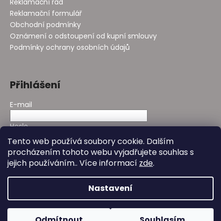
Reklamační řád
Reklamační formulář
Obchodní podmínky
Oznámení o odstoupení od kupní smlouvy
Podmínky ochrany osobních údajů
Přihlášení
E-mail
Heslo
Tento web používá soubory cookie. Dalším
procházením tohoto webu vyjadřujete souhlas s
PŘIHLÁSIT SE
jejich používáním.. Více informací
zde
.
Nová registrace
Zapomenuté heslo
Nastavení
Vytvořil Shoptet
&
Design - Studio Avocado
Odmítnout
Souhlasím
Copyright 2026
Bioday
. Všechna práva vyhrazena.