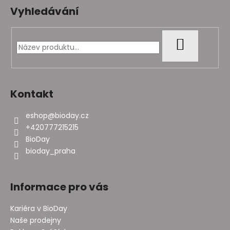
á
Vyhledávání
p
a
t
HLEDAT
í
Kontakt
eshop
@
bioday.cz
+420777215215
BioDay
bioday_praha
Informace pro vás
Kariéra v BioDay
Naše prodejny