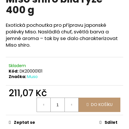
je
a
400 g
0,0
z
j
5
í
hvězdiček.
Exotická pochoutka pro přípravu japonské
t
polévky Miso. Nasládlá chuť, světlá barva a
?
jemné aroma – tak by se dalo charakterizovat
Miso shiro.
Skladem
HLEDAT
Kód:
DK20000101
Značka:
Muso
211,07 Kč
D
o
Měrná
p
DO KOŠÍKU
cena:
o
r
Zeptat se
Sdílet
u