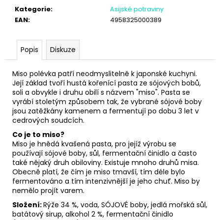
č
Kategorie
:
Asijské potraviny
u
EAN
:
4958325000389
j
e
m
Popis
Diskuze
e
Miso polévka patří neodmyslitelně k japonské kuchyni.
Její základ tvoří hustá kořenící pasta ze sójových bobů,
soli a obvykle i druhu obilí s názvem "miso". Pasta se
vyrábí stoletým způsobem tak, že vybrané sójové boby
jsou zatěžkány kamenem a fermentují po dobu 3 let v
cedrových soudcích.
Co je to miso?
Miso je hnědá kvašená pasta, pro jejíž výrobu se
používají sójové boby, sůl, fermentační činidlo a často
také nějaký druh obiloviny. Existuje mnoho druhů misa.
Obecně platí, že čím je miso tmavší, tím déle bylo
fermentováno a tím intenzivnější je jeho chuť. Miso by
nemělo projít varem.
Složení:
Rýže 34 %, voda, SÓJOVÉ boby, jedlá mořská sůl,
batátový sirup, alkohol 2 %, fermentační činidlo