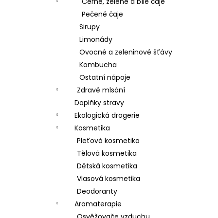
Černé, zelené a bílé čaje
Pečené čaje
Sirupy
Limonády
Ovocné a zeleninové šťávy
Kombucha
Ostatní nápoje
Zdravé mlsání
Doplňky stravy
Ekologická drogerie
Kosmetika
Pleťová kosmetika
Tělová kosmetika
Dětská kosmetika
Vlasová kosmetika
Deodoranty
Aromaterapie
Osvěžovače vzduchu