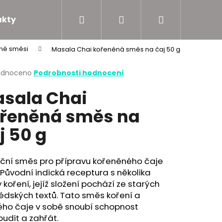
Hledat
Přihlášení
Nákupní
akty
Podporujeme
ěné směsi
Masala Chai kořeněná směs na čaj 50 g
košík
rné
odnoceno
Podrobnosti hodnocení
cení
sala Chai
ktu
řeněná směs na
j 50 g
ček.
iční směs pro přípravu kořeněného čaje
 Původní indická receptura s několika
 koření, jejíž složení pochází ze starých
édských textů. Tato směs koření a
ého čaje v sobě snoubí schopnost
udit a zahřát.