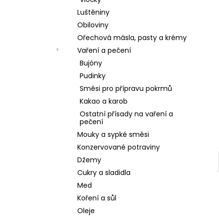
l
Luštěniny
Obiloviny
Ořechová másla, pasty a krémy
Vaření a pečení
Bujóny
Pudinky
Směsi pro přípravu pokrmů
Kakao a karob
Ostatní přísady na vaření a
pečení
Mouky a sypké směsi
Konzervované potraviny
Džemy
Cukry a sladidla
Med
Koření a sůl
Oleje