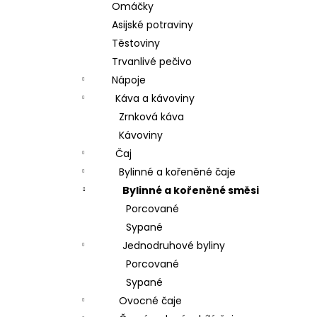
Omáčky
Asijské potraviny
Těstoviny
Trvanlivé pečivo
Nápoje
Káva a kávoviny
Zrnková káva
Kávoviny
Čaj
Bylinné a kořeněné čaje
Bylinné a kořeněné směsi
Porcované
Sypané
Jednodruhové byliny
Porcované
Sypané
Ovocné čaje