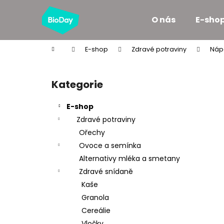
K
Přejít
na
o
O nás
E-sho
obsah
Zpět
Zpět
š
do
do
í
Domů
E-shop
Zdravé potraviny
Náp
k
obchodu
obchodu
P
o
Kategorie
Přeskočit
s
kategorie
t
E-shop
r
Zdravé potraviny
a
Ořechy
n
Ovoce a semínka
n
Alternativy mléka a smetany
í
Zdravé snídaně
p
Kaše
a
Granola
n
Cereálie
e
Vločky