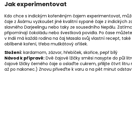
Jak experimentovat
Kdo chce s indickým kořeněným čajem experimentovat, může 
čaje z Ásámu vyzkoušet jiné kvalitní sypané čaje z indických z
slavného Darjeelingu nebo taky ze sousedního Nepálu. Zatímco
připomínají čokoládu nebo švestková povidla. Po čase můžete 
v Indii má každá rodina na čaj Masala svůj vlastní recept, také
oblíbené koření, třeba muškátový oříšek.
Složení:
kardamom, zázvor, hřebíček, skořice, pepř bílý
Návod k přípravě:
Dvě čajové lžičky směsi nasypte do půl li
čajové lžičky černého čaje a oslaďte cukrem, přilijte čtvrt lit
až po nakonec.) Znovu přiveďte k varu a na pět minut odstavte