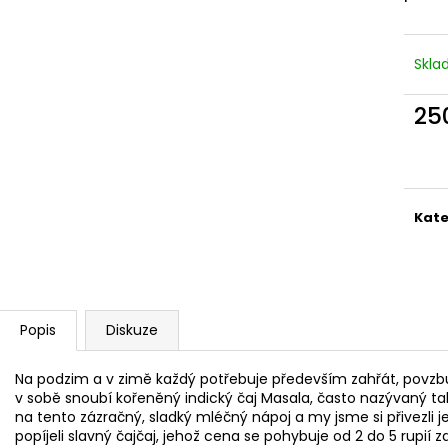
Skl
25
Měr
cena
Kate
Popis
Diskuze
Na podzim a v zimě každý potřebuje především zahřát, povzbudit
v sobě snoubí kořeněný indický čaj Masala, často nazývaný také
na tento zázračný, sladký mléčný nápoj a my jsme si přivezli
popíjeli slavný čajčaj, jehož cena se pohybuje od 2 do 5 rupií 