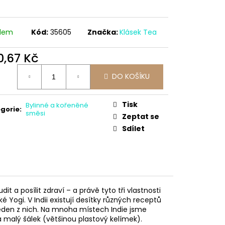
adem
Kód:
35605
Značka:
Klásek Tea
0,67 Kč
ná
DO KOŠÍKU
:
Tisk
Bylinné a kořeněné
gorie
:
směsi
Zeptat se
Sdílet
 a posílit zdraví – a právě tyto tři vlastnosti
 Yogi. V Indii existují desítky různých receptů
 jeden z nich. Na mnoha místech Indie jsme
za malý šálek (většinou plastový kelímek).