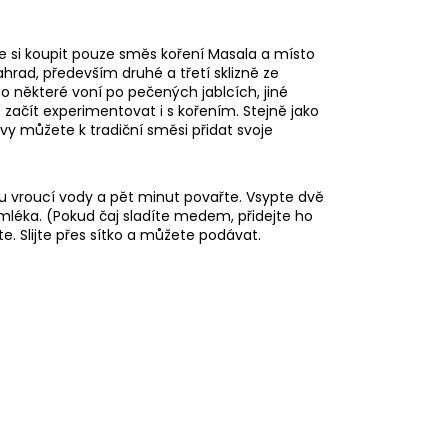
si koupit pouze směs koření Masala a místo
ahrad, především druhé a třetí sklizně ze
 některé voní po pečených jablcích, jiné
začít experimentovat i s kořením. Stejně jako
 vy můžete k tradiční směsi přidat svoje
tru vroucí vody a pět minut povařte. Vsypte dvě
ru mléka. (Pokud čaj sladíte medem, přidejte ho
. Slijte přes sítko a můžete podávat.