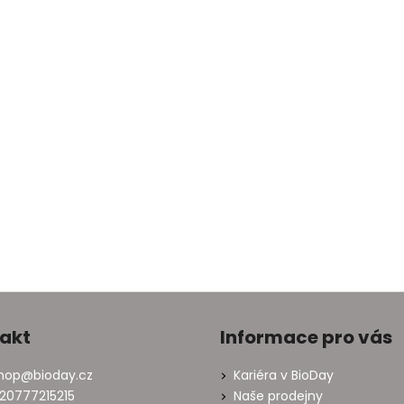
akt
Informace pro vás
hop
@
bioday.cz
Kariéra v BioDay
20777215215
Naše prodejny