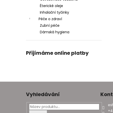
Éterické oleje
Inhalační tyčinky
Péče o zdraví
Zubní péče
Dámská hygiena
Přijímáme online platby
Z
á
Vyhledávání
Kont
p
a
es
t
+4