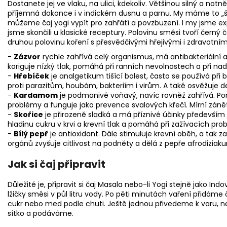
Dostanete jej ve vlaku, na ulici, kdekoliv. Většinou silný a not
příjemná dokonce i v indickém dusnu a parnu. My máme to „štěs
můžeme čaj yogi vypít pro zahřátí a povzbuzení. I my jsme e
jsme skončili u klasické receptury. Polovinu směsi tvoří čern
druhou polovinu koření s přesvědčivými hřejivými i zdravotním
-
Zázvor
rychle zahřívá celý organismus, má antibakteriální a 
koriguje nízký tlak, pomáhá při ranních nevolnostech a při na
-
Hřebíček
je analgetikum tišící bolest, často se používá při b
proti parazitům, houbám, bakteriím i virům. A také osvěžuje d
-
Kardamom
je podmanivě voňavý, navíc rovněž zahřívá. P
problémy a funguje jako prevence svalových křečí. Mírní záně
-
Skořice
je přirozeně sladká a má příznivé účinky především 
hladinu cukru v krvi a krevní tlak a pomáhá při zažívacích pr
-
Bílý pepř
je antioxidant. Dále stimuluje krevní oběh, a tak 
orgánů zvyšuje citlivost na podněty a dělá z pepře afrodiziak
Jak si čaj připravit
Důležité je, připravit si čaj Masala nebo-li Yogi stejně jako In
lžičky směsi v půl litru vody. Po pěti minutách vaření přidáme 
cukr nebo med podle chuti. Ještě jednou přivedeme k varu, n
sítko a podáváme.