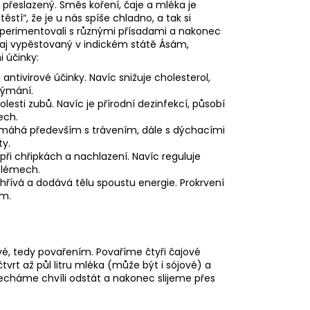
ně přeslazený. Směs koření, čaje a mléka je
tí“, že je u nás spíše chladno, a tak si
xperimentovali s různými přísadami a nakonec
ý čaj vypěstovaný v indickém státě Ásám,
i účinky:
antivirové účinky. Navíc snižuje cholesterol,
dýmání.
olesti zubů. Navíc je přírodní dezinfekcí, působí
ech.
omáhá především s trávením, dále s dýchacími
ty.
při chřipkách a nachlazení. Navíc reguluje
oblémech.
zahřívá a dodává tělu spoustu energie. Prokrvení
um.
dové, tedy povařením. Povaříme čtyři čajové
čtvrt až půl litru mléka (může být i sójové) a
echáme chvíli odstát a nakonec slijeme přes