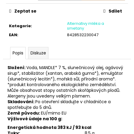
č
u
Zeptat se
Sdílet
j
e
Alternativy mléka a
Kategorie
:
m
smetany
e
EAN
:
8428532230047
Popis
Diskuze
Složení:
Voda, MANDLE* 7 %, slunečnicový olej, agávový
sirup*, stabilizátor (xantan, arabská guma*), emulgátor
(slunečnicový lecitin*), mořská sůl, přírodní aroma*.
*produkt kontrolovaného ekologického zemědělství.
Může obsahovat stopy ostatních skořápkových plodů.
Alergeny jsou uvedeny velkým písmem.
Skladování:
Po otevření skladujte v chladničce a
spotřebujte do 5 dnů.
Země původu:
EU/mimo EU
Výživové údaje na 100 g:
Energetická hodnota 383 kJ / 93 kcal
Tuky:
8,5 g