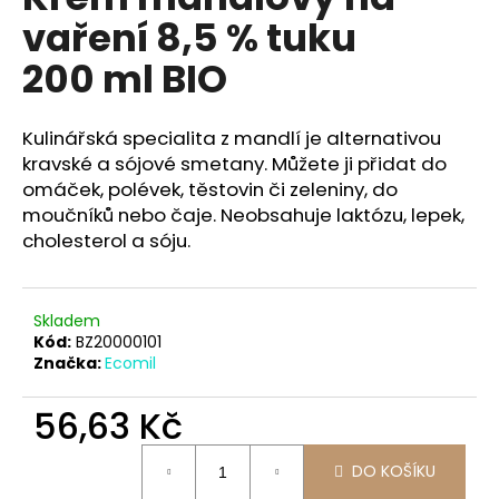
je
a
vaření 8,5 % tuku
0,0
z
j
200 ml BIO
5
í
hvězdiček.
t
Kulinářská specialita z mandlí je alternativou
?
kravské a sójové smetany. Můžete ji přidat do
omáček, polévek, těstovin či zeleniny, do
moučníků nebo čaje. Neobsahuje laktózu, lepek,
cholesterol a sóju.
HLEDAT
Skladem
Kód:
BZ20000101
D
Značka:
Ecomil
o
p
56,63 Kč
o
r
Měrná
DO KOŠÍKU
u
cena: