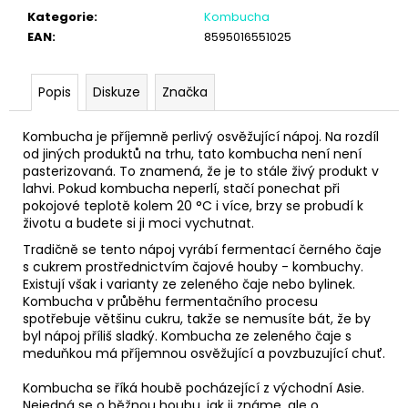
č
Kategorie
:
Kombucha
u
EAN
:
8595016551025
j
e
m
Popis
Diskuze
Značka
e
Kombucha je příjemně perlivý osvěžující nápoj. Na rozdíl
od jiných produktů na trhu, tato kombucha není není
pasterizovaná. To znamená, že je to stále živý produkt v
lahvi. Pokud kombucha neperlí, stačí ponechat při
pokojové teplotě kolem 20 °C i více, brzy se probudí k
životu a budete si ji moci vychutnat.
Tradičně se tento nápoj vyrábí fermentací černého čaje
s cukrem prostřednictvím čajové houby - kombuchy.
Existují však i varianty ze zeleného čaje nebo bylinek.
Kombucha v průběhu fermentačního procesu
spotřebuje většinu cukru, takže se nemusíte bát, že by
byl nápoj příliš sladký. Kombucha ze zeleného čaje s
meduňkou má příjemnou osvěžující a povzbuzující chuť.
Kombucha se říká houbě pocházející z východní Asie.
Nejedná se o běžnou houbu, jak ji známe, ale o