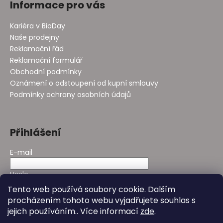
Informace pro vás
Kariéra v BioDay
Naše prodejny
Reklamační řád
Reklamační formulář
Obchodní podmínky
Oznámení o odstoupení od kupní smlouvy
Podmínky ochrany osobních údajů
Přihlášení
E-mail
Heslo
Tento web používá soubory cookie. Dalším
procházením tohoto webu vyjadřujete souhlas s
PŘIHLÁSIT SE
jejich používáním.. Více informací
zde
.