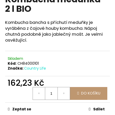
je
a
2 l BIO
0,0
z
j
5
í
hvězdiček.
Kombucha bancha s příchutí meduňky je
t
vyráběna z čajové houby kombucha. Nápoj
?
chutná podobně jako jablečný mošt. Je velmi
osvěžující.
Skladem
HLEDAT
Kód:
CH84000101
Značka:
Country Life
162,23 Kč
D
o
Měrná
p
DO KOŠÍKU
cena:
o
r
Zeptat se
Sdílet
u