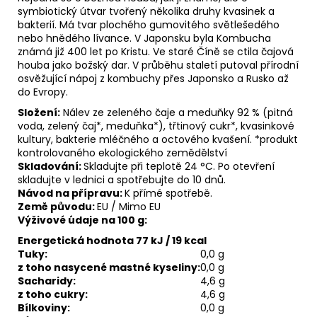
symbiotický útvar tvořený několika druhy kvasinek a
bakterií. Má tvar plochého gumovitého světlešedého
nebo hnědého lívance. V Japonsku byla Kombucha
známá již 400 let po Kristu. Ve staré Číně se ctila čajová
houba jako božský dar. V průběhu staletí putoval přírodní
osvěžující nápoj z kombuchy přes Japonsko a Rusko až
do Evropy.
Složení:
Nálev ze zeleného čaje a meduňky 92 % (pitná
voda, zelený čaj*, meduňka*), třtinový cukr*, kvasinkové
kultury, bakterie mléčného a octového kvašení. *produkt
kontrolovaného ekologického zemědělství
Skladování:
Skladujte při teplotě 24 °C. Po otevření
skladujte v lednici a spotřebujte do 10 dnů.
Návod na přípravu:
K přímé spotřebě.
Země původu:
EU / Mimo EU
Výživové údaje na 100 g:
Energetická hodnota 77 kJ / 19 kcal
Tuky:
0,0 g
z toho nasycené mastné kyseliny:
0,0 g
Sacharidy:
4,6 g
z toho cukry:
4,6 g
Bílkoviny:
0,0 g