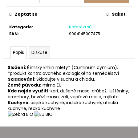
č
u
j
Zeptat se
Sdílet
e
m
Kategorie
:
Koření a sůl
e
EAN
:
9004145007475
Popis
Diskuze
Složení:
Římský kmín mletý* (Cuminum cymium).
*produkt kontrolovaného ekologického zemědělství
Skladování:
Skladujte v suchu a chladu.
Země původu:
mimo EU
Kde najde využití:
kari, dušené maso, drůbež, luštěniny,
brambory, hovězí maso, zelí, vepřové maso, rajčata
Kuchyně:
asijská kuchyně, indická kuchyně, africká
kuchyně, řecká kuchyně
Z