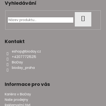
á
Vyhledávání
p
a
t
HLEDAT
í
Kontakt
eshop
@
bioday.cz
+420777215215
BioDay
bioday_praha
Informace pro vás
Kariéra v BioDay
Naše prodejny
Reklamační řád