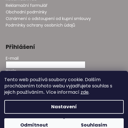
Reklamační formulář
Obchodní podmínky
Oznámení o odstoupení od kupní smlouvy
Podmínky ochrany osobních údajů
Přihlášení
E-mail
Heslo
Tento web používá soubory cookie. Dalším
procházením tohoto webu vyjadřujete souhlas s
PŘIHLÁSIT SE
jejich používáním.. Více informací
zde
.
Nová registrace
Zapomenuté heslo
Nastavení
Vytvořil Shoptet
&
Design - Studio Avocado
Odmítnout
Souhlasím
Copyright 2026
Bioday
. Všechna práva vyhrazena.