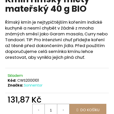
je
a
mateřský 40 g BIO
0,0
z
j
5
í
hvězdiček.
Římský kmín je nejtypičtějším kořením indické
t
kuchyně a nesmí chybět v žádné z mnoha
?
známých směsí jako Garam masala, Curry nebo
Tandoori. TIP: Pro intenzivní chuť přidejte koření
až těsně před dokončením jídla. Před použitím
doporučujeme celá semínka kmínu lehce
orestovat, aby vynikla jejich plná chuť.
HLEDAT
Skladem
D
Kód:
CWS2000101
Značka:
Sonnentor
o
p
131,87 Kč
o
r
Měrná
u
DO KOŠÍKU
cena: