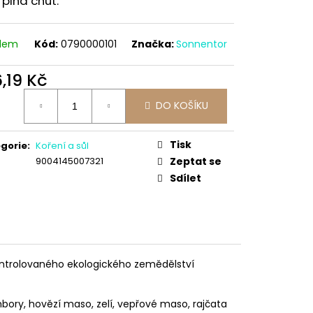
h plná chuť.
adem
Kód:
0790000101
Značka:
Sonnentor
,19 Kč
ná
DO KOŠÍKU
:
Tisk
gorie
:
Koření a sůl
9004145007321
Zeptat se
Sdílet
ntrolovaného ekologického zemědělství
mbory, hovězí maso, zelí, vepřové maso, rajčata