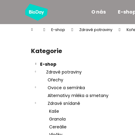
K
Přejít
na
o
O nás
E-sho
obsah
Zpět
Zpět
š
do
do
í
Domů
E-shop
Zdravé potraviny
Koře
k
obchodu
obchodu
P
o
Kategorie
Přeskočit
s
kategorie
t
E-shop
r
Zdravé potraviny
a
Ořechy
n
Ovoce a semínka
n
Alternativy mléka a smetany
í
Zdravé snídaně
p
Kaše
a
Granola
n
Cereálie
e
Vločky