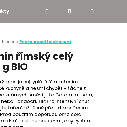
Hledat
Přihlášení
Nákupní
akty
Podporujeme
košík
rné
odnoceno
Podrobnosti hodnocení
cení
ín římský celý
ktu
 g BIO
ček.
ý kmín je nejtypičtějším kořením
ké kuchyně a nesmí chybět v žádné z
a známých směsí jako Garam masala,
 nebo Tandoori. TIP: Pro intenzivní chuť
ejte koření až těsně před dokončením
. Před použitím doporučujeme celá
ka kmínu lehce orestovat, aby vynikla