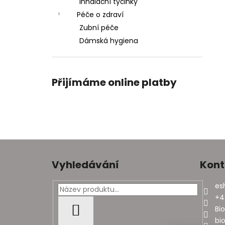
Inhalační tyčinky
Péče o zdraví
Zubní péče
Dámská hygiena
Přijímáme online platby
Z
á
Vyhledávání
Kont
p
a
es
t
+4
í
Bi
HLEDAT
bi