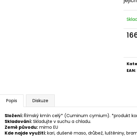
jejic
Skl
166
Měr
cena
Kate
EAN
:
Popis
Diskuze
Složení:
Římský kmín celý* (Cuminum cymium). *produkt ko
Skladování:
Skladujte v suchu a chladu.
Země původu:
mimo EU
Kde najde využití:
kari, dušené maso, drůbež, luštěniny, bra