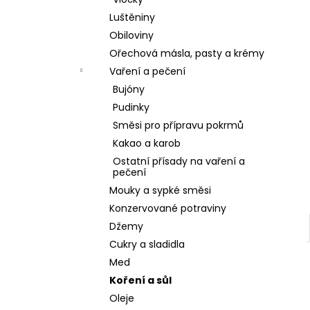
l
Luštěniny
Obiloviny
Ořechová másla, pasty a krémy
Vaření a pečení
Bujóny
Pudinky
Směsi pro přípravu pokrmů
Kakao a karob
Ostatní přísady na vaření a
pečení
Mouky a sypké směsi
Konzervované potraviny
Džemy
Cukry a sladidla
Med
Koření a sůl
Oleje