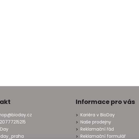
akt
Informace pro vás
hop
@
bioday.cz
Kariéra v BioDay
20777215215
Naše prodejny
oDay
Reklamační řád
oday_praha
Reklamační formulář