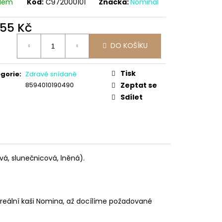
adem
Kód:
C972000101
Značka:
Nominal
,55 Kč
ná
DO KOŠÍKU
:
Tisk
gorie
:
Zdravé snídaně
8594010190490
Zeptat se
Sdílet
vá, slunečnicová, lněná).
eální kaši Nomina, až docílíme požadované