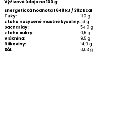
Výživové údaje na 100 g:
Energetická hodnota 1 649 kJ / 392 kcal
Tuky:
11,0 g
z toho nasycené mastné kyseliny:
1,6 g
Sacharidy:
54,0 g
z toho cukry:
0,5 g
Vláknina:
9,5 g
Bílkoviny:
14,0 g
Sůl:
0,03 g