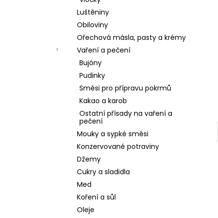
l
Luštěniny
Obiloviny
Ořechová másla, pasty a krémy
Vaření a pečení
Bujóny
Pudinky
Směsi pro přípravu pokrmů
Kakao a karob
Ostatní přísady na vaření a
pečení
Mouky a sypké směsi
Konzervované potraviny
Džemy
Cukry a sladidla
Med
Koření a sůl
Oleje