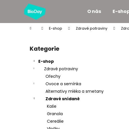
K
Přejít
na
o
O nás
E-sho
obsah
Zpět
Zpět
š
do
do
í
Domů
E-shop
Zdravé potraviny
Zdr
k
obchodu
obchodu
P
o
Kategorie
Přeskočit
s
kategorie
t
E-shop
r
Zdravé potraviny
a
Ořechy
n
Ovoce a semínka
n
Alternativy mléka a smetany
í
Zdravé snídaně
p
Kaše
a
Granola
n
Cereálie
e
Vločky