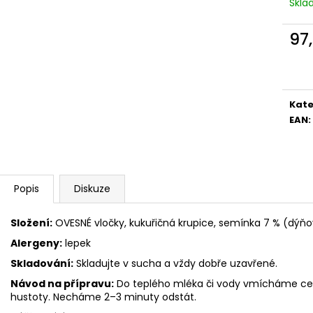
Skl
97
Měr
cena
Kate
EAN
:
Popis
Diskuze
Složení:
OVESNÉ vločky, kukuřičná krupice, semínka 7 % (dýňo
Alergeny:
lepek
Skladování:
Skladujte v sucha a vždy dobře uzavřené.
Návod na přípravu:
Do teplého mléka či vody vmícháme cer
hustoty. Necháme 2–3 minuty odstát.