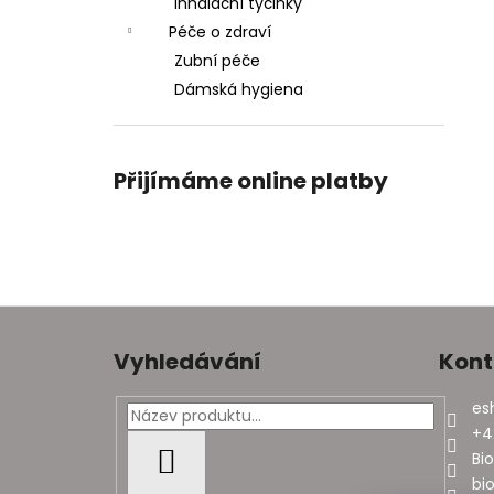
Inhalační tyčinky
Péče o zdraví
Zubní péče
Dámská hygiena
Přijímáme online platby
Z
á
Vyhledávání
Kont
p
a
es
t
+4
í
Bi
HLEDAT
bi