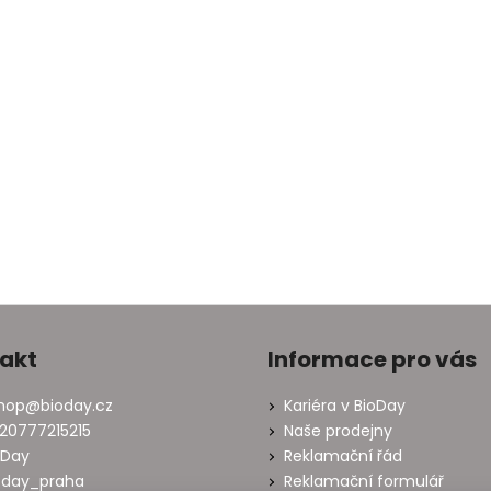
akt
Informace pro vás
hop
@
bioday.cz
Kariéra v BioDay
20777215215
Naše prodejny
oDay
Reklamační řád
oday_praha
Reklamační formulář