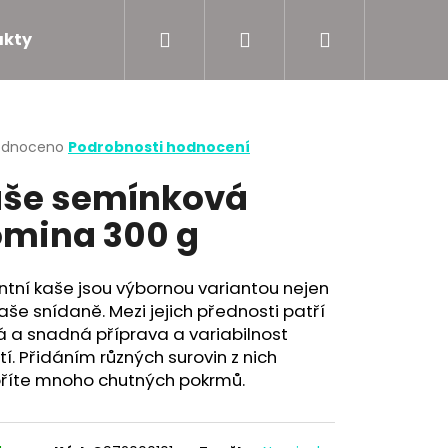
Hledat
Přihlášení
Nákupní
akty
Podporujeme
košík
rné
odnoceno
Podrobnosti hodnocení
cení
še semínková
ktu
mina 300 g
ček.
ntní kaše jsou výbornou variantou nejen
aše snídaně. Mezi jejich přednosti patří
á a snadná příprava a variabilnost
tí. Přidáním různých surovin z nich
oříte mnoho chutných pokrmů.