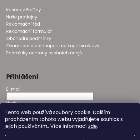
Kariéra v BioDay
Naše prodejny
Reklamační řád
Reklamační formulář
Obchodní podmínky
Oznámení o odstoupení od kupní smlouvy
Podmínky ochrany osobních údajů
Přihlášení
E-mail
Heslo
Tento web používá soubory cookie. Dalším
procházením tohoto webu vyjadřujete souhlas s
PŘIHLÁSIT SE
jejich používáním.. Více informací
zde
.
Nová registrace
Zapomenuté heslo