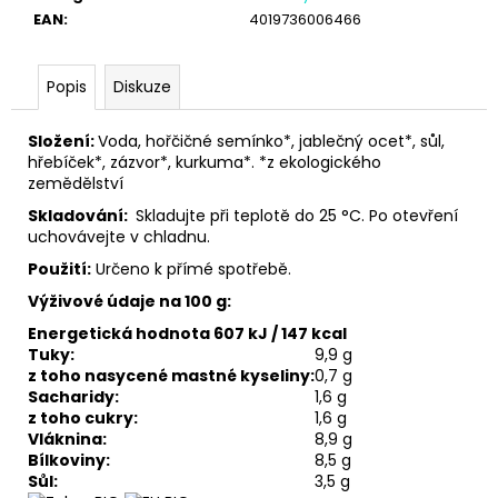
č
EAN
:
4019736006466
u
j
e
Popis
Diskuze
m
e
Složení:
Voda, hořčičné semínko*, jablečný ocet*, sůl,
hřebíček*, zázvor*, kurkuma*. *z ekologického
zemědělství
Skladování:
Skladujte při teplotě do 25 °C. Po otevření
uchovávejte v chladnu.
Použití:
Určeno k přímé spotřebě.
Výživové údaje na 100 g:
Energetická hodnota 607 kJ / 147 kcal
Tuky:
9,9 g
z toho nasycené mastné kyseliny:
0,7 g
Sacharidy:
1,6 g
z toho cukry:
1,6 g
Vláknina:
8,9 g
Bílkoviny:
8,5 g
Sůl:
3,5 g