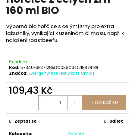
je
a
160 ml BIO
0,0
z
j
5
í
hvězdiček.
Výborná bio hořčice s celými zrny pro extra
t
labužníky, vynikající k uzeninám či masu, např. k
?
naložení roastbeefu.
Skladem
Kód:
57346F3E371285DC036C31D219B7B1BB
HLEDAT
Značka:
Zwergenwiese Naturkost GmbH
109,43 Kč
D
Měrná
o
DO KOŠÍKU
cena:
p
o
Zeptat se
Sdílet
r
u
Kategorie
:
Omáčky