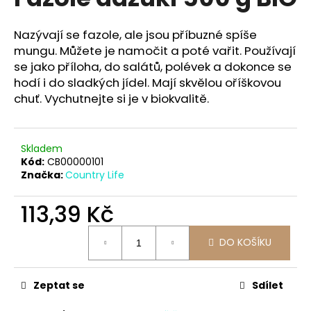
je
a
0,0
z
j
Nazývají se fazole, ale jsou příbuzné spíše
5
mungu. Můžete je namočit a poté vařit. Používají
í
hvězdiček.
se jako příloha, do salátů, polévek a dokonce se
t
hodí i do sladkých jídel. Mají skvělou oříškovou
?
chuť. Vychutnejte si je v biokvalitě.
Skladem
HLEDAT
Kód:
CB00000101
Značka:
Country Life
113,39 Kč
D
Měrná
o
DO KOŠÍKU
cena:
p
o
r
Zeptat se
Sdílet
u