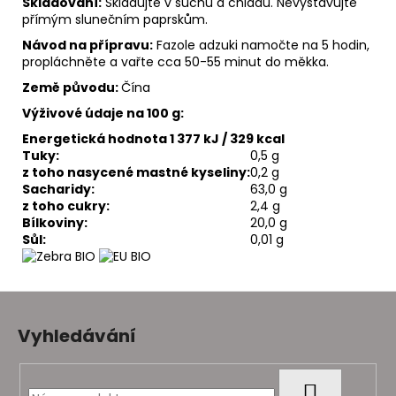
Skladování:
Skladujte v suchu a chladu. Nevystavujte
přímým slunečním paprskům.
Návod na přípravu:
Fazole adzuki namočte na 5 hodin,
propláchněte a vařte cca 50-55 minut do měkka.
Země původu:
Čína
Výživové údaje na 100 g:
Energetická hodnota 1 377 kJ / 329 kcal
Tuky:
0,5 g
z toho nasycené mastné kyseliny:
0,2 g
Sacharidy:
63,0 g
z toho cukry:
2,4 g
Bílkoviny:
20,0 g
Sůl:
0,01 g
Z
á
Vyhledávání
p
a
t
HLEDAT