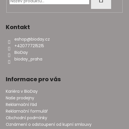
í
Kontakt
eshop
@
bioday.cz
+420777215215
BioDay
bioday_praha
Informace pro vás
Kariéra v BioDay
Naše prodejny
Reklamační řád
Reklamační formulář
Obchodní podmínky
Oznámení o odstoupení od kupní smlouvy