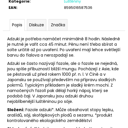
č
Kategorie
:
Luštěniny
u
EAN
:
8595016587536
j
e
Popis
Diskuze
Značka
m
e
Adzuki je potřeba namáčet minimálně 8 hodin. Následně
je nutné je vařit cca 45 minut. Pěnu není třeba sbírat a
solte určitě až po uvaření. Po uvaření mají lehce světlejší
barvu do fialova a nerozpadají se.
Adzuki se často nazývají fazole, ale o fazole se nejedná,
jsou spíše příbuzností bližší mungu. Pocházejí z Asie, kde
se pěstovali už před rokem 1000 př. n. l. V Číně a v
Japonsku se používají především na přípravu sladkých
pokrmů. Typickým příkladem je sladký krém mochi. Z
namočených fazolí pak dělají horký nápoj, který se
podobá čaji. V Japonsku jsou adzuki druhou
nejoblíbenější luštěninou po sóje.
Složení:
Fazole adzuki*. Může obsahovat stopy lepku,
arašídů, sóji, skořápkových plodů a sezamu. *produkt
kontrolovaného ekologického zemědělství