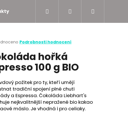
Hledat
Přihlášení
Nákupní
akty
Podporujeme
O
košík
rné
odnoceno
Podrobnosti hodnocení
cení
koláda hořká
ktu
presso 100 g BIO
ček.
dový požitek pro ty, kteří umějí
tnat tradiční spojení plné chuti
ády a Espressa. Čokoláda Liebhart's
uje nejkvalitnější nepražené bio kakao
aové máslo. Je vhodná i pro celiaky.