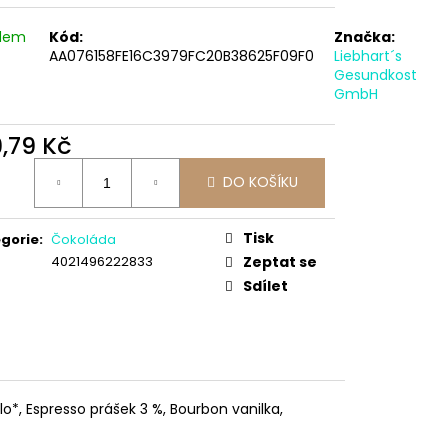
adem
Kód:
Značka:
AA076158FE16C3979FC20B38625F09F0
Liebhart´s
Gesundkost
GmbH
9,79 Kč
ná
DO KOŠÍKU
:
Tisk
gorie
:
Čokoláda
4021496222833
Zeptat se
Sdílet
*, Espresso prášek 3 %, Bourbon vanilka,