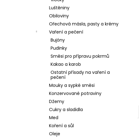
l
Luštěniny
Obiloviny
Ořechová másla, pasty a krémy
Vaření a pečení
Bujóny
Pudinky
Směsi pro přípravu pokrmů
Kakao a karob
Ostatní přísady na vaření a
pečení
Mouky a sypké směsi
Konzervované potraviny
Džemy
Cukry a sladidla
Med
Koření a sůl
Oleje