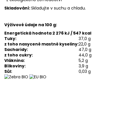
Skladování:
Skladujte v suchu a chladu.
Výživové údaje na 100 g:
Energetická hodnota 2 276 kJ / 547 kcal
Tuky:
37,0 g
z toho nasycené mastné kyseliny:
22,0 g
Sacharidy:
47,0 g
z toho cukry:
44,0 g
Vláknina:
5,2 g
Bílkoviny:
3,9 g
Sůl:
0,03 g