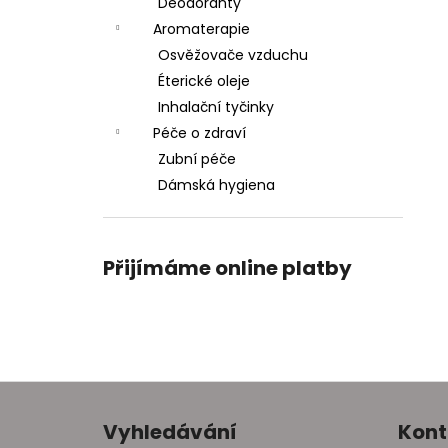
Deodoranty
Aromaterapie
Osvěžovače vzduchu
Éterické oleje
Inhalační tyčinky
Péče o zdraví
Zubní péče
Dámská hygiena
Přijímáme online platby
Z
á
Vyhledávání
Kont
p