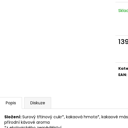
Skl
13
Měr
cena
Kate
EAN
:
Popis
Diskuze
Složení:
Surový třtinový cukr*, kakaová hmota*, kakaové máslo
přírodní kávové aroma
*z ekologického zemědělství