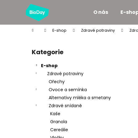
K
Přejít
na
o
O nás
E-sho
obsah
Zpět
Zpět
š
do
do
í
Domů
E-shop
Zdravé potraviny
Zdr
k
obchodu
obchodu
P
o
Kategorie
Přeskočit
s
kategorie
t
E-shop
r
Zdravé potraviny
a
Ořechy
n
Ovoce a semínka
n
Alternativy mléka a smetany
í
Zdravé snídaně
p
Kaše
a
Granola
n
Cereálie
e
Vločky