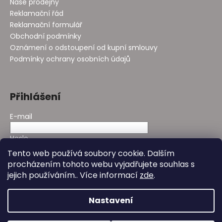
Naše prodejny
Reklamační řád
Reklamační formulář
Obchodní podmínky
Oznámení o odstoupení od kupní smlouvy
Podmínky ochrany osobních údajů
Přihlášení
E-mail
Heslo
Tento web používá soubory cookie. Dalším
procházením tohoto webu vyjadřujete souhlas s
PŘIHLÁSIT SE
jejich používáním.. Více informací
zde
.
Nová registrace
Zapomenuté heslo
Nastavení
Vytvořil Shoptet
&
Design - Studio Avocado