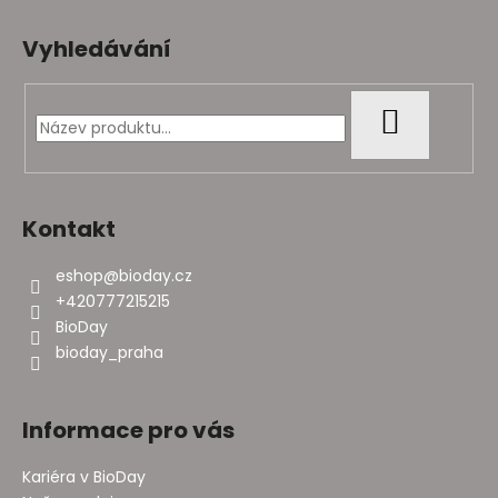
Z
á
Vyhledávání
p
a
t
HLEDAT
í
Kontakt
eshop
@
bioday.cz
+420777215215
BioDay
bioday_praha
Informace pro vás
Kariéra v BioDay