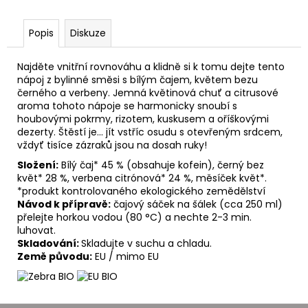
č
u
j
Popis
Diskuze
e
m
Najděte vnitřní rovnováhu a klidně si k tomu dejte tento
e
nápoj z bylinné směsi s bílým čajem, květem bezu
černého a verbeny. Jemná květinová chuť a citrusové
aroma tohoto nápoje se harmonicky snoubí s
houbovými pokrmy, rizotem, kuskusem a oříškovými
dezerty. Štěstí je... jít vstříc osudu s otevřeným srdcem,
vždyť tisíce zázraků jsou na dosah ruky!
Složení:
Bílý čaj* 45 % (obsahuje kofein), černý bez
květ* 28 %, verbena citrónová* 24 %, měsíček květ*.
*produkt kontrolovaného ekologického zemědělství
Návod k přípravě:
čajový sáček na šálek (cca 250 ml)
přelejte horkou vodou (80 °C) a nechte 2-3 min.
luhovat.
Skladování:
Skladujte v suchu a chladu.
Země původu:
EU / mimo EU