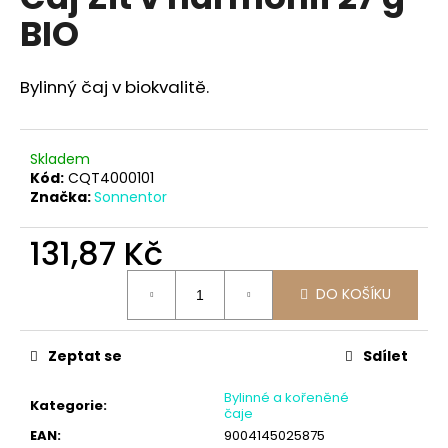
je
a
BIO
0,0
z
j
5
í
hvězdiček.
Bylinný čaj v biokvalitě.
t
?
Skladem
Kód:
CQT4000101
Značka:
Sonnentor
HLEDAT
131,87 Kč
Měrná
DO KOŠÍKU
cena:
D
o
Zeptat se
Sdílet
p
o
Bylinné a kořeněné
r
Kategorie
:
čaje
u
EAN
:
9004145025875