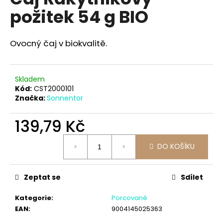
je
a
požitek 54 g BIO
0,0
z
j
5
í
hvězdiček.
Ovocný čaj v biokvalitě.
t
?
Skladem
Kód:
CST2000101
Značka:
Sonnentor
HLEDAT
139,79 Kč
Měrná
DO KOŠÍKU
cena:
D
o
Zeptat se
Sdílet
p
o
Kategorie
:
Porcované
r
EAN
:
9004145025363
u