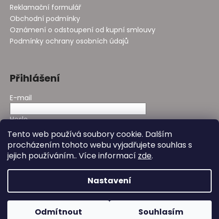
Reklamační formulář
Obchodní podmínky
Oznámení o odstoupení od kupní smlouvy
Podmínky ochrany osobních údajů
Přihlášení
E-mail
Heslo
Tento web používá soubory cookie. Dalším
procházením tohoto webu vyjadřujete souhlas s
PŘIHLÁSIT SE
jejich používáním.. Více informací
zde
.
Nová registrace
Zapomenuté heslo
Nastavení
Vytvořil Shoptet
&
Design - Studio Avocado
Odmítnout
Souhlasím
Copyright 2026
Bioday
. Všechna práva vyhrazena.