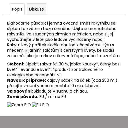
č
u
Popis
Diskuze
j
e
Blahodárně působící jemná ovocná směs rakytníku se
m
šípkem a květem bezu černého. Užijte si aromatického
e
rakytníku ve studených zimních měsících, nebo si jej
vychutnejte v létě jako ledově vychlazený nápoj.
Rakytníkový požitek skvěle chutná k čerstvému sýru s
medem, k jarním salátům s čerstvými květy, ke sladší
zelenině, jako je mrkev a červená řepa, nebo k dezertům.
Složení:
Š
ípek*, rakytník* 30 %, jablka kousky*, černý bez
květ*, levandule květ*. *produkt kontrolovaného
ekologického hospodářství
Návod k přípravě:
čajový sáček na šálek (cca 250 ml)
přelejte vroucí vodou a nechte 10 min. luhovat.
Skladování:
Skladujte v suchu a chladu.
Země původu:
EU / mimo EU
Z
á