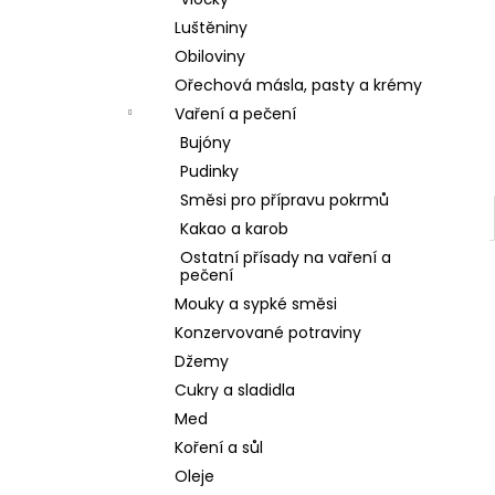
l
Luštěniny
Obiloviny
Ořechová másla, pasty a krémy
Vaření a pečení
Bujóny
Pudinky
Směsi pro přípravu pokrmů
Kakao a karob
Ostatní přísady na vaření a
pečení
Mouky a sypké směsi
Konzervované potraviny
Džemy
Cukry a sladidla
Med
Koření a sůl
Oleje