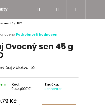
Hledat
Přihlášení
Nákupní
akty
Podporujeme
ý sen 45 g BIO
košík
rné
odnoceno
Podrobnosti hodnocení
cení
j Ovocný sen 45 g
ktu
O
ček.
ý čaj v biokvalitě.
adem
Kód:
Značka:
9UCQ000101
Sonnentor
9,79 Kč