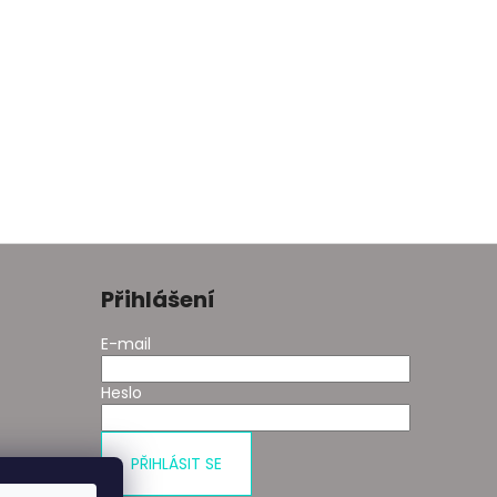
Přihlášení
E-mail
Heslo
PŘIHLÁSIT SE
 kupní