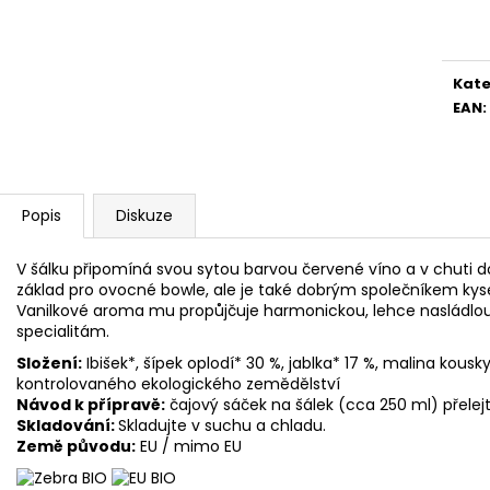
Měr
cena
Kate
EAN
:
Popis
Diskuze
V šálku připomíná svou sytou barvou červené víno a v chuti d
základ pro ovocné bowle, ale je také dobrým společníkem kys
Vanilkové aroma mu propůjčuje harmonickou, lehce nasládlo
specialitám.
Složení:
Ibišek*, šípek oplodí* 30 %, jablka* 17 %, malina kousk
kontrolovaného ekologického zemědělství
Návod k přípravě:
čajový sáček na šálek (cca 250 ml) přelej
Skladování:
Skladujte v suchu a chladu.
Země původu:
EU / mimo EU