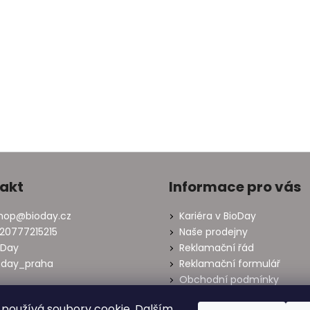
akt
Informace pro vás
hop
@
bioday.cz
Kariéra v BioDay
20777215215
Naše prodejny
oDay
Reklamační řád
oday_praha
Reklamační formulář
Obchodní podmínky
Oznámení o odstoupení od
používá soubory cookie. Dalším
smlouvy