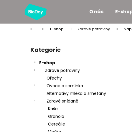
K
Přejít
na
o
O nás
E-sho
obsah
Zpět
Zpět
š
do
do
í
Domů
E-shop
Zdravé potraviny
Náp
k
obchodu
obchodu
P
o
Kategorie
Přeskočit
s
kategorie
t
E-shop
r
Zdravé potraviny
a
Ořechy
n
Ovoce a semínka
n
Alternativy mléka a smetany
í
Zdravé snídaně
p
Kaše
a
Granola
n
Cereálie
e
Vločky