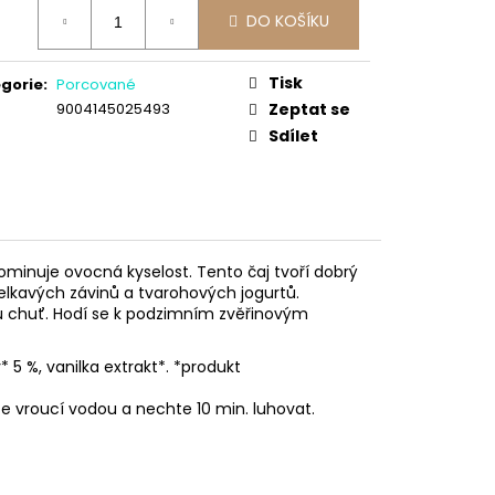
ná
DO KOŠÍKU
:
Tisk
gorie
:
Porcované
9004145025493
Zeptat se
Sdílet
ominuje ovocná kyselost. Tento čaj tvoří dobrý
elkavých závinů a tvarohových jogurtů.
u chuť. Hodí se k podzimním zvěřinovým
y* 5 %, vanilka extrakt*. *produkt
te vroucí vodou a nechte 10 min. luhovat.