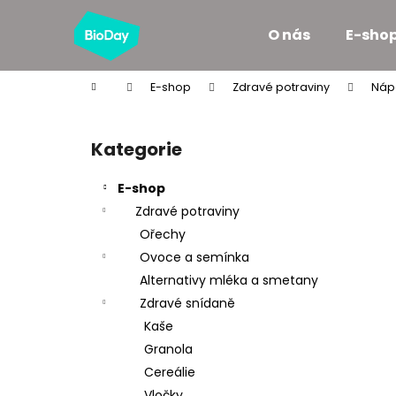
K
Přejít
na
o
O nás
E-sho
obsah
Zpět
Zpět
š
do
do
í
Domů
E-shop
Zdravé potraviny
Náp
k
obchodu
obchodu
P
o
Kategorie
Přeskočit
s
kategorie
t
E-shop
r
Zdravé potraviny
a
Ořechy
n
Ovoce a semínka
n
Alternativy mléka a smetany
í
Zdravé snídaně
p
Kaše
a
Granola
n
Cereálie
e
Vločky