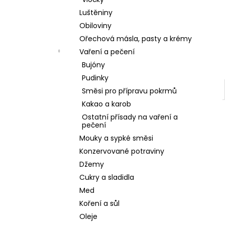
l
Luštěniny
Obiloviny
Ořechová másla, pasty a krémy
Vaření a pečení
Bujóny
Pudinky
Směsi pro přípravu pokrmů
Kakao a karob
Ostatní přísady na vaření a
pečení
Mouky a sypké směsi
Konzervované potraviny
Džemy
Cukry a sladidla
Med
Koření a sůl
Oleje