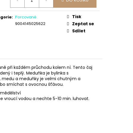
DO KOŠÍKU
:
Tisk
gorie
:
Porcované
9004145025622
Zeptat se
Sdílet
ůně při každém průchodu kolem ní. Tento čaj
ený i teplý. Meduňka je bylinka s
nu, medu a meduňky je velmi chutným a
ebo smíchat s ovocnou šťávou.
emědělství
te vroucí vodou a nechte 5-10 min. luhovat.