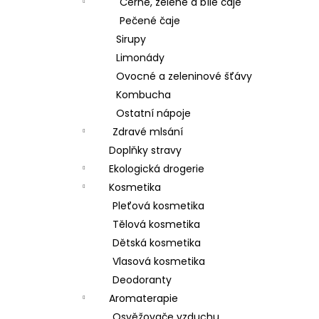
Černé, zelené a bílé čaje
Pečené čaje
Sirupy
Limonády
Ovocné a zeleninové šťávy
Kombucha
Ostatní nápoje
Zdravé mlsání
Doplňky stravy
Ekologická drogerie
Kosmetika
Pleťová kosmetika
Tělová kosmetika
Dětská kosmetika
Vlasová kosmetika
Deodoranty
Aromaterapie
Osvěžovače vzduchu