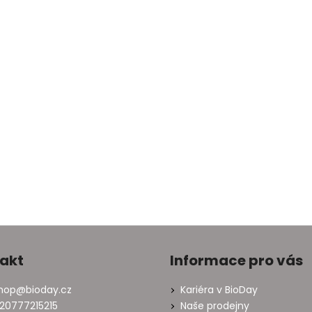
akt
Informace pro vás
hop
@
bioday.cz
Kariéra v BioDay
20777215215
Naše prodejny