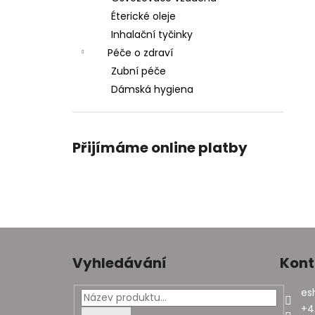
Éterické oleje
Inhalační tyčinky
Péče o zdraví
Zubní péče
Dámská hygiena
Přijímáme online platby
Z
á
Vyhledávání
Kont
p
a
es
t
+4