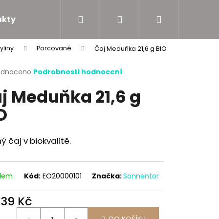
Hledat
Přihlášení
Nákupní
akty
Podporujeme
liny
Porcované
Čaj Meduňka 21,6 g BIO
košík
rné
odnoceno
Podrobnosti hodnocení
cení
j Meduňka 21,6 g
ktu
O
ček.
ný čaj v biokvalitě.
adem
Kód:
EO20000101
Značka:
Sonnentor
,39 Kč
ná