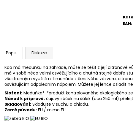
cena
Kate
EAN
:
Popis
Diskuze
Kdo má meduňku na zahradě, může se těšit z její citronové v
má v sobě něco velmi osvěžujícího a chutná stejně dobře stud
všestranným využitím. Limonáda z čerstvého zázvoru, citro
osvěžujícím odpoledním nápojem. Můžete jej lehce osladit n
Složení:
Meduňka*. *produkt kontrolovaného ekologického z
Návod k přípravě:
čajový sáček na šálek (cca 250 ml) přelej
Skladování:
Skladujte v suchu a chladu.
Země původu:
EU / mimo EU