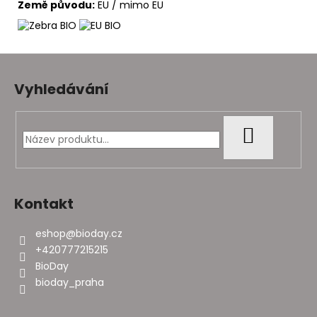
Země původu:
EU / mimo EU
Z
á
Vyhledávání
p
a
t
HLEDAT
í
Kontakt
eshop
@
bioday.cz
+420777215215
BioDay
bioday_praha