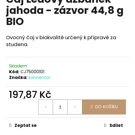
je
a
jahoda - zázvor 44,8 g
0,0
z
j
BIO
5
í
hvězdiček.
t
Ovocný čaj v biokvalitě určený k přípravě za
?
studena.
Skladem
HLEDAT
Kód:
CJ75000101
Značka:
Sonnentor
197,87 Kč
D
o
Měrná
DO KOŠÍKU
cena:
p
o
r
Zeptat se
Sdílet
u