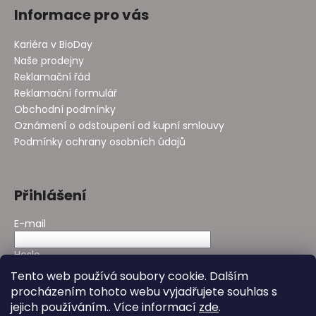
Informace pro vás
Kariéra v BioDay
Naše prodejny
Reklamační řád
Reklamační formulář
Obchodní podmínky
Oznámení o odstoupení od kupní smlouvy
Podmínky ochrany osobních údajů
Přihlášení
E-mail
Heslo
Tento web používá soubory cookie. Dalším
procházením tohoto webu vyjadřujete souhlas s
PŘIHLÁSIT SE
jejich používáním.. Více informací
zde
.