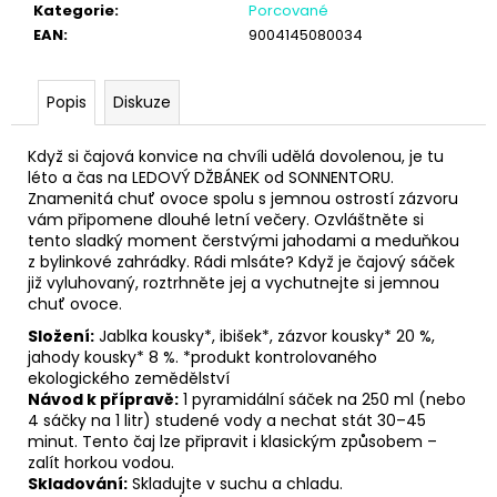
č
Kategorie
:
Porcované
u
EAN
:
9004145080034
j
e
m
Popis
Diskuze
e
Když si čajová konvice na chvíli udělá dovolenou, je tu
léto a čas na LEDOVÝ DŽBÁNEK od SONNENTORU.
Znamenitá chuť ovoce spolu s jemnou ostrostí zázvoru
vám připomene dlouhé letní večery. Ozvláštněte si
tento sladký moment čerstvými jahodami a meduňkou
z bylinkové zahrádky. Rádi mlsáte? Když je čajový sáček
již vyluhovaný, roztrhněte jej a vychutnejte si jemnou
chuť ovoce.
Složení:
Jablka kousky*, ibišek*, zázvor kousky* 20 %,
jahody kousky* 8 %. *produkt kontrolovaného
ekologického zemědělství
Návod k přípravě:
1 pyramidální sáček na 250 ml (nebo
4 sáčky na 1 litr) studené vody a nechat stát 30–45
minut. Tento čaj lze připravit i klasickým způsobem –
zalít horkou vodou.
Skladování:
Skladujte v suchu a chladu.