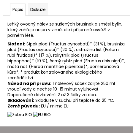
č
u
Popis
Diskuze
j
e
Lehký ovocný nálev ze sušených brusinek a směsi bylin,
m
který zahřeje nejen v zimě, ale i příjemně osvěží v
e
parném létě.
Složení:
Šípek plod (Fructus cynosbati)* (31 %), brusinka
plod (Fructus oxycocci)* (20 %), ostružina list (Folium
rubi fruticosi)* (17 %), rakytník plod (Fructus
hippophae)* (10 %), černý rybíz plod (Fructus ribis nigri)*,
máta nať (Herba menthae piperitae)*, pomerančová
kůra*. * produkt kontrolovaného ekologického
zemědělství
Návod na přípravu:
1 nálevový sáček zalijte 250 ml
vroucí vody a nechte 10–15 minut vyluhovat.
Doporučené dávkování: 2 až 3 šálky za den.
Skladování:
Skladujte v suchu při teplotě do 25 °C.
Země původu:
EU / mimo EU
Z