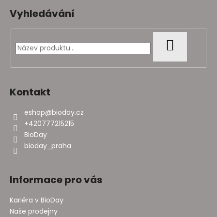
á
Vyhledávání
p
a
t
HLEDAT
í
Kontakt
eshop
@
bioday.cz
+420777215215
BioDay
bioday_praha
Informace pro vás
Kariéra v BioDay
Naše prodejny