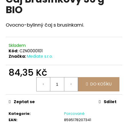
je
a
BIO
0,0
z
j
5
í
hvězdiček.
Ovocno-bylinný čaj s brusinkami.
t
?
Skladem
Kód:
CZN0000101
Značka:
Mediate s.r.o.
HLEDAT
84,35 Kč
Měrná
DO KOŠÍKU
cena:
D
o
Zeptat se
Sdílet
p
o
Kategorie
:
Porcované
r
EAN
:
8595178207341
u