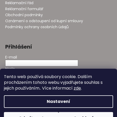
Reklamační řád
Reklamační formulář
Obchodní podmínky
Oznámení o odstoupení od kupní smlouvy
Podmínky ochrany osobních údajů
Přihlášení
E-mail
Heslo
Tento web používá soubory cookie. Dalším
procházením tohoto webu vyjadřujete souhlas s
PŘIHLÁSIT SE
jejich používáním.. Více informací
zde
.
Nová registrace
Zapomenuté heslo
Nastavení
Vytvořil Shoptet
&
Design - Studio Avocado