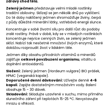
zdravý chod těla.
Zelený ječmen
představuje velmi mladé rostlinky
tradiční obiloviny. Sklízejí se jen několik dnů po vyklíčení.
Do té doby naklíčený ječmen shromažďuje živiny, čerpá
z půdy důležité minerální látky, vstřebává energii slunce.
Koncentruje v sobě životní sílu pro další růst do podoby
zralé rostliny. Právě v době, kdy se v mladých rostlinkách
koncentruje nejvíce cenných živin, se zelený ječmen
sklízí. Nabízí tak nesčetné množství živých enzymů, které
dokážou rozproudit život v lidském těle.
Ječmen díky obsahu přírodních vitamínů a minerálů
zajišťuje
celkové povzbuzení organismu
, vitalitu a
doplnění antioxidantů.
Složení:
Zelený ječmen (Hordeum vulgare) BIO prášek,
HPMC (veganská kapsle).
Doporučené denní dávkování:
Užívejte denně
4-6
kapslí
. Zapijte dostatečným množstvím vody. Balení
obsahuje 15 – 30 dávek.
Skladování:
Skladujte uzavřené v suchu, mimo přímého
slunečního záření při teplotách 15-25 °C. Nevystavujte
mrazu a vlhkosti.