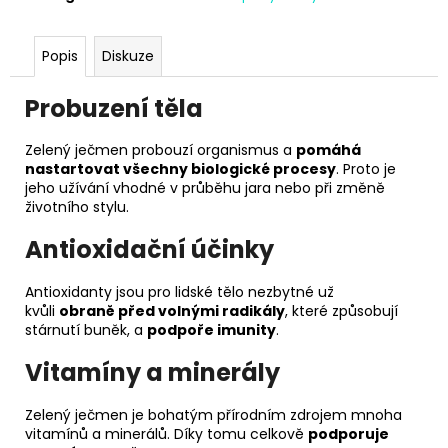
č
u
j
Popis
Diskuze
e
m
Probuzení těla
e
Zelený ječmen probouzí organismus a
pomáhá
nastartovat všechny biologické procesy
. Proto je
jeho užívání vhodné v průběhu jara nebo při změně
životního stylu.
Antioxidační účinky
Antioxidanty jsou pro lidské tělo nezbytné už
kvůli
obraně před volnými radikály
, které způsobují
stárnutí buněk, a
podpoře imunity
.
Vitamíny a minerály
Zelený ječmen je bohatým přírodním zdrojem mnoha
vitamínů a minerálů. Díky tomu celkově
podporuje