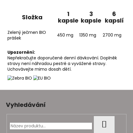
1
3
6
Složka
kapsle
kapsle
kapslí
Zelený ječmen BIO
450 mg
1350 mg
2700 mg
prášek
Upozornění:
Nepřekračujte doporučené denní dávkování. Doplněk
stravy není náhradou pestré a vyvážené stravy.
Uchovávejte mimo dosah dětí.
Z
á
Vyhledávání
p
a
t
HLEDAT
í