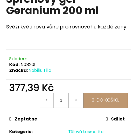
je
a
Geranium 200 ml
0,0
z
j
5
í
hvězdiček.
Svěží květinová vůně pro rovnováhu každé ženy.
t
?
Skladem
Kód:
N0820I
Značka:
Nobilis Tilia
HLEDAT
377,39 Kč
Měrná
D
DO KOŠÍKU
cena:
o
p
o
Zeptat se
Sdílet
r
u
Kategorie
:
Tělová kosmetika