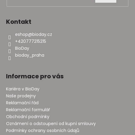
í
Kontakt
eshop
@
bioday.cz
+420777215215
BioDay
bioday_praha
Informace pro vás
Kariéra v BioDay
Naše prodejny
Reklamační řád
Reklamační formulář
Obchodní podmínky
Oznámení o odstoupení od kupní smlouvy
Podmínky ochrany osobních údajů