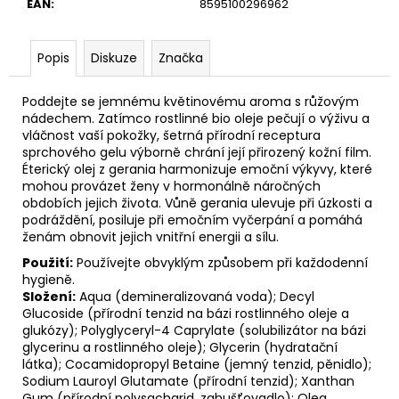
č
EAN
:
8595100296962
u
j
Popis
Diskuze
Značka
e
m
e
Poddejte se jemnému květinovému aroma s růžovým
nádechem. Zatímco rostlinné bio oleje pečují o výživu a
vláčnost vaší pokožky, šetrná přírodní receptura
sprchového gelu výborně chrání její přirozený kožní film.
Éterický olej z gerania harmonizuje emoční výkyvy, které
mohou provázet ženy v hormonálně náročných
obdobích jejich života. Vůně gerania ulevuje při úzkosti a
podráždění, posiluje při emočním vyčerpání a pomáhá
ženám obnovit jejich vnitřní energii a sílu.
Použití:
Používejte obvyklým způsobem při každodenní
hygieně.
Složení:
Aqua (demineralizovaná voda); Decyl
Glucoside (přírodní tenzid na bázi rostlinného oleje a
glukózy); Polyglyceryl-4 Caprylate (solubilizátor na bázi
glycerinu a rostlinného oleje); Glycerin (hydratační
látka); Cocamidopropyl Betaine (jemný tenzid, pěnidlo);
Sodium Lauroyl Glutamate (přírodní tenzid); Xanthan
Gum (přírodní polysacharid, zahušťovadlo); Olea