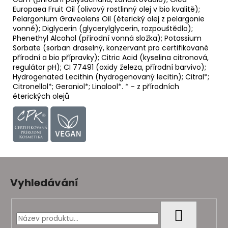
Europaea Fruit Oil (olivový rostlinný olej v bio kvalitě);
Pelargonium Graveolens Oil (éterický olej z pelargonie
vonné); Diglycerin (glycerylglycerin, rozpouštědlo);
Phenethyl Alcohol (přírodní vonná složka); Potassium
Sorbate (sorban draselný, konzervant pro certifikované
přírodní a bio přípravky); Citric Acid (kyselina citronová,
regulátor pH); CI 77491 (oxidy železa, přírodní barvivo);
Hydrogenated Lecithin (hydrogenovaný lecitin); Citral*;
Citronellol*; Geraniol*; Linalool*. * - z přírodních
éterických olejů
Z
á
Vyhledávání
p
a
t
HLEDAT