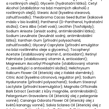
a rostlinných olejů); Glycerin (hydratační látka); Cetyl
Alcohol (stabilizátor na bázi mastných alkoholů z
rostlinných olejů); Stearic Acid (kyselina stearová,
zahušťovadlo); Theobroma Cacao Seed Butter (kakaové
máslo v bio kvalitě); Panthenol (D-Panthenol, hydratační
složka); Cera Alba (včelí vosk); Lecithin (fosfolipidy);
Sodium Anisate (anisát sodný, antimikrobiální látka);
Sodium Levulinate (levulinát sodný, antimikrobiální
látka); Xanthan Gum (přírodní polysacharid,
zahušťovadlo); Glyceryl Caprylate (přírodní emulgátor
na bázi rostlinného oleje a glycerinu); Tocopheryl
Acetate (stabilizovaný vitamin E, antioxidant); Retinyl
Palmitate (stabilizovaný vitamin A, antioxidant);
Magnesium Ascorbyl Phosphate (stabilizovaný vitamin
C, zesvětlující a antioxidační složka); Helichrysum
Italicum Flower Oil (éterický olej z italské slaměnky);
Citric Acid (kyselina citronová, regulátor pH); Sodium
Hyaluronate (přírodní polysacharid); Sodium Stearoyl
Lactylate (přírodní koemulgátor); Magnolia Officinalis
Bark Extract (extrakt z kůry magnólie, antimikrobiální);
Pelargonium Graveolens Oil (éterický olej z pelargonie
vonné); Cananga Odorata Flower Oil (éterický olej z
květů kanangy vonné); Salvia Sclarea Oil (éterický olej z