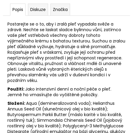
č
u
Popis
Diskuze
Značka
j
e
Postarejte se o to, aby i zralá pleť vypadala svěže a
m
zdravě. Nechte se laskat sladce bylinnou vůní, zatímco
e
vaše pleť vstřebává všechny dobroty tohoto
výjimečného krému s bohatou texturou. Suchou a zralou
pleť důkladně vyživuje, hydratuje a silně promašťuje.
Rozjasňuje pleť s vráskami, zvyšuje její ochranu před
nepříznivými vlivy prostředí i její schopnost regenerace.
Obnovuje vitalitu, pružnost a vláčnost mdlé či unavené
pleti. Laskavá vůně vybraných éterických olejů s
převahou slaměnky vás udrží v duševní kondici i v
pozdním věku.
Použití:
Jako intenzivní denní a noční péče o pleť.
Jemně ho vmasírujte do vyčištěné pokožky.
Složení:
Aqua (demineralizovaná voda); Helianthus
Annuus Seed Oil (slunečnicový olej v bio kvalitě);
Butyrospermum Parkii Butter (máslo karité v bio kvalitě,
rostlinný tuk); Simmondsia Chinensis Seed Oil (jojobový
rostlinný olej v bio kvalitě); Polyglyceryl-3 Methylglucose
Distearate (přírodní emulgátor na bázi glycerinu, glukózy