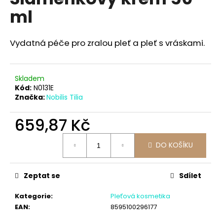
je
a
ml
0,0
z
j
5
í
hvězdiček.
Vydatná péče pro zralou pleť a pleť s vráskami.
t
?
Skladem
Kód:
N0131E
Značka:
Nobilis Tilia
HLEDAT
659,87 Kč
Měrná
DO KOŠÍKU
cena:
D
o
Zeptat se
Sdílet
p
o
Kategorie
:
Pleťová kosmetika
r
EAN
:
8595100296177
u