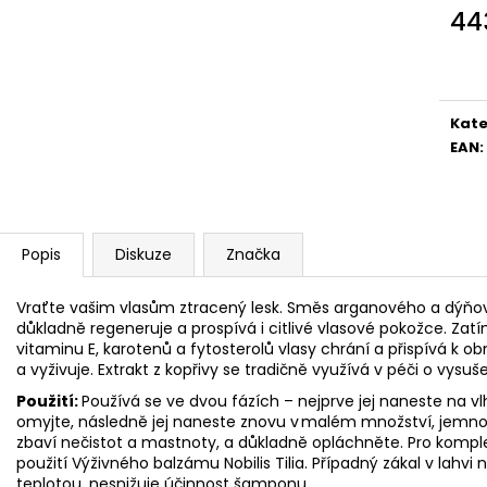
44
Měr
cena
Kate
EAN
:
Popis
Diskuze
Značka
Vraťte vašim vlasům ztracený lesk. Směs arganového a dýňové
důkladně regeneruje a prospívá i citlivé vlasové pokožce. Z
vitaminu E, karotenů a fytosterolů vlasy chrání a přispívá k obn
a vyživuje. Extrakt z kopřivy se tradičně využívá v péči o vysu
Použití:
Používá se ve dvou fázích – nejprve jej naneste na vl
omyjte, následně jej naneste znovu v malém množství, jemno
zbaví nečistot a mastnoty, a důkladně opláchněte. Pro kompl
použití Výživného balzámu Nobilis Tilia. Případný zákal v lahvi
teplotou, nesnižuje účinnost šamponu.