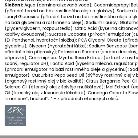
Složení:
Aqua (demineralizovaná voda); Cocamidopropyl Betai
(přírodní tenzid na bázi rostlinného oleje a glukózy); Sodium L
Lauryl Glucoside (přírodní tenzid na bázi rostlinného oleje a gl
na bázi glycerinu a rostlinného oleje); Sodium Lauroyl Glutamat
(glycerylglycerin, rozpouštědlo); Citric Acid (kyselina citronová
kopřivy dvoudomé); Sucrose Cocoate (přírodní emulgátor ); Be
(D-Panthenol, hydratační složka); PCA Glyceryl Oleate (přírodn
glycerinu); Glycerin (hydratační látka); Sodium Benzoate (be
přírodní a bio přípravky); Potassium Sorbate (sorban draselný,
přípravky); Commiphora Myrrha Resin Extract (extrakt z myr
sodný, regulátor pH); Lactic Acid (kyselina mléčná, regulátor 
(přírodní emulgátor na bázi rostlinného oleje a glycerinu); So
emulgátor); Cucurbita Pepo Seed Oil (dýňový rostlinný olej v bi
(arganový rostlinný olej v bio kvalitě); Citrus Bergamia Peel O
Sclarea Oil (éterický olej z šalvěje muškátové); Mel Extract (
Oil (éterický olej z levandule lékařské); Cananga Odorata Flow
Limonene*; Linalool*. * - z přírodních éterických olejů.