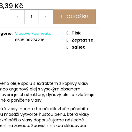
3,39 Kč
ná
DO KOŠÍKU
:
Tisk
gorie
:
Vlasová kosmetika
8595100274236
Zeptat se
Sdílet
ho oleje spolu s extraktem z kopřivy vlasy
atímco arganový olej s vysokým obsahem
ovení jejich struktury, dýňový olej je zvláčňuje
šené a poničené vlasy.
hké vlasy, nechte ho několik vteřin působit a
u masáží vytvořte hustou pěnu, která vlasy
exní péči o vlasy doporučujeme následné
 není na závadu. Souvisí s nízkou skladovací