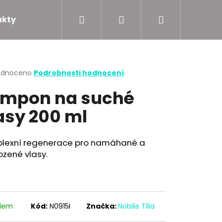
Hledat
Přihlášení
Nákupní
akty
Podporujeme
košík
rné
odnoceno
Podrobnosti hodnocení
cení
mpon na suché
ktu
asy 200 ml
ček.
lexní regenerace pro namáhané a
zené vlasy.
adem
Kód:
N0915I
Značka:
Nobilis Tilia