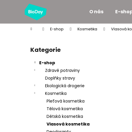
K
Přejít
na
o
O nás
E-sho
obsah
Zpět
Zpět
š
do
do
í
Domů
E-shop
Kosmetika
Vlasová k
k
obchodu
obchodu
P
o
Kategorie
Přeskočit
s
kategorie
t
E-shop
r
Zdravé potraviny
a
Doplňky stravy
n
Ekologická drogerie
n
Kosmetika
í
Pleťová kosmetika
p
Tělová kosmetika
a
Dětská kosmetika
n
Vlasová kosmetika
e
Deodoranty