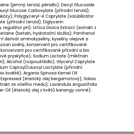
ne (jemný tenzid, pěnidlo); Decyl Glucoside
auryl Glucose Carboxylate (přírodní tenzid);
ukózy); Polyglyceryl-4 Caprylate (solubilizátor
e (přírodní tenzid); Diglycerin
, regulátor pH); Urtica Dioica Extract (extrakt z
taine (betain, hydratační složka); Panthenol
í derivát aminokyseliny, kyseliny olejové a
nzoan sodný, konzervant pro certifikované
 konzervant pro certifikované přírodní a bio
hové pryskyřice); Sodium Lactate (mléčnan
pH); Alcohol (rozpouštědlo); Glyceryl Caprylate
dium Caproyl/Lauroyl Lactylate (přírodní
o kvalitě); Argania Spinosa Kernel Oil
il Expressed (éterický olej bergamotový); Salvia
extrakt ze včelího medu); Lavandula Angustifolia
er Oil (éterický olej z květů kanangy vonné);