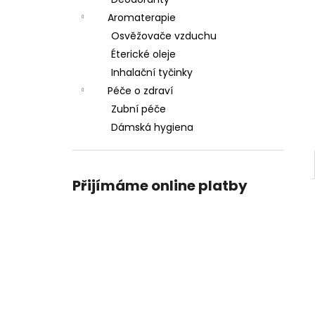
l
Aromaterapie
Osvěžovače vzduchu
Éterické oleje
Inhalační tyčinky
Péče o zdraví
Zubní péče
Dámská hygiena
Přijímáme online platby