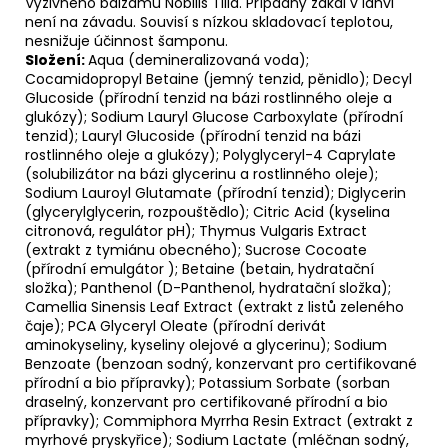
Výživného balzámu Nobilis Tilia. Případný zákal v lahvi
není na závadu. Souvisí s nízkou skladovací teplotou,
nesnižuje účinnost šamponu.
Složení:
Aqua (demineralizovaná voda);
Cocamidopropyl Betaine (jemný tenzid, pěnidlo); Decyl
Glucoside (přírodní tenzid na bázi rostlinného oleje a
glukózy); Sodium Lauryl Glucose Carboxylate (přírodní
tenzid); Lauryl Glucoside (přírodní tenzid na bázi
rostlinného oleje a glukózy); Polyglyceryl-4 Caprylate
(solubilizátor na bázi glycerinu a rostlinného oleje);
Sodium Lauroyl Glutamate (přírodní tenzid); Diglycerin
(glycerylglycerin, rozpouštědlo); Citric Acid (kyselina
citronová, regulátor pH); Thymus Vulgaris Extract
(extrakt z tymiánu obecného); Sucrose Cocoate
(přírodní emulgátor ); Betaine (betain, hydratační
složka); Panthenol (D-Panthenol, hydratační složka);
Camellia Sinensis Leaf Extract (extrakt z listů zeleného
čaje); PCA Glyceryl Oleate (přírodní derivát
aminokyseliny, kyseliny olejové a glycerinu); Sodium
Benzoate (benzoan sodný, konzervant pro certifikované
přírodní a bio přípravky); Potassium Sorbate (sorban
draselný, konzervant pro certifikované přírodní a bio
přípravky); Commiphora Myrrha Resin Extract (extrakt z
myrhové pryskyřice); Sodium Lactate (mléčnan sodný,