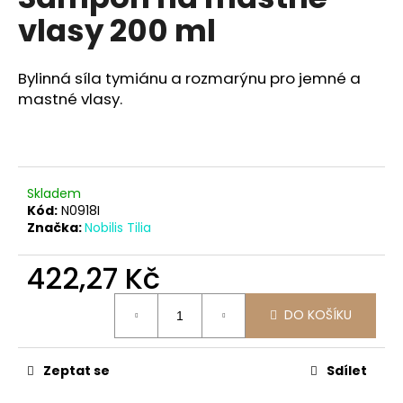
je
a
vlasy 200 ml
0,0
z
j
5
í
hvězdiček.
Bylinná síla tymiánu a rozmarýnu pro jemné a
t
mastné vlasy.
?
Skladem
HLEDAT
Kód:
N0918I
Značka:
Nobilis Tilia
422,27 Kč
D
Měrná
o
DO KOŠÍKU
cena:
p
o
r
Zeptat se
Sdílet
u