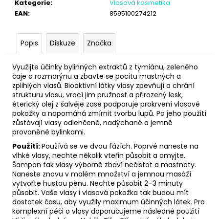
č
Kategorie
:
Vlasová kosmetika
u
EAN
:
8595100274212
j
e
m
Popis
Diskuze
Značka
e
Využijte účinky bylinných extraktů z tymiánu, zeleného
čaje a rozmarýnu a zbavte se pocitu mastných a
zplihlých vlasů. Bioaktivní látky vlasy zpevňují a chrání
strukturu vlasu, vrací jim pružnost a přirozený lesk,
éterický olej z šalvěje zase podporuje prokrvení vlasové
pokožky a napomáhá zmírnit tvorbu lupů. Po jeho použití
zůstávají vlasy odlehčené, nadýchané a jemně
provoněné bylinkami.
Použití:
Používá se ve dvou fázích. Poprvé naneste na
vlhké vlasy, nechte několik vteřin působit a omyjte.
Šampon tak vlasy výborně zbaví nečistot a mastnoty.
Naneste znovu v malém množství a jemnou masáží
vytvořte hustou pěnu. Nechte působit 2–3 minuty
působit. Vaše vlasy i vlasová pokožka tak budou mít
dostatek času, aby využily maximum účinných látek. Pro
komplexní péči o vlasy doporučujeme následné použití