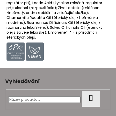
regulátor pH); Lactic Acid (kyselina mléčná, regulátor
pH); Alcohol (rozpouštědlo); Zinc Lactate (mléčnan
zinečnatý, antimikrobiální a zklidňující složka);
Chamomilla Recutita Oil (éterický olej z heřmánku
modrého); Rosmarinus Officinalis Oil (éterický olej z
rozmarýnu lékařského); Salvia Officinalis Oil (éterický
olej z šalvěje lékařské); Limonene*. * - z přírodních
éterických olejů.
Z
á
Vyhledávání
p
a
t
HLEDAT
í