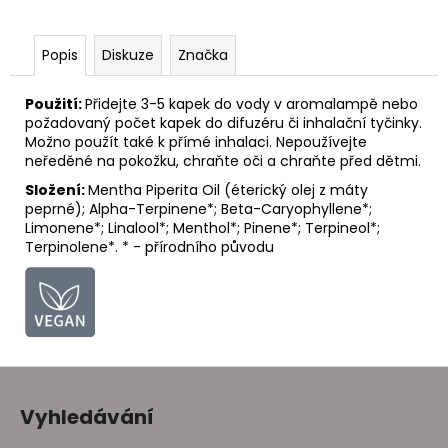
č
u
j
Popis
Diskuze
Značka
e
m
Použití:
Přidejte 3-5 kapek do vody v aromalampě nebo
e
požadovaný počet kapek do difuzéru či inhalační tyčinky.
Možno použít také k přímé inhalaci.
Nepoužívejte
neředěné na pokožku, chraňte oči a chraňte před dětmi.
Složení:
Mentha Piperita Oil (éterický olej z máty
peprné); Alpha-Terpinene*; Beta-Caryophyllene*;
Limonene*; Linalool*; Menthol*; Pinene*; Terpineol*;
Terpinolene*. * - přírodního původu
Z
á
Vyhledávání
p