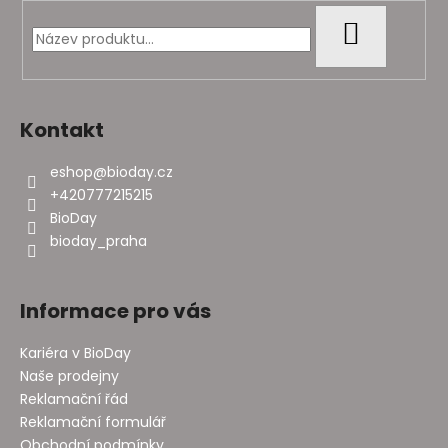
a
t
HLEDAT
í
Kontakt
eshop
@
bioday.cz
+420777215215
BioDay
bioday_praha
Informace pro vás
Kariéra v BioDay
Naše prodejny
Reklamační řád
Reklamační formulář
Obchodní podmínky