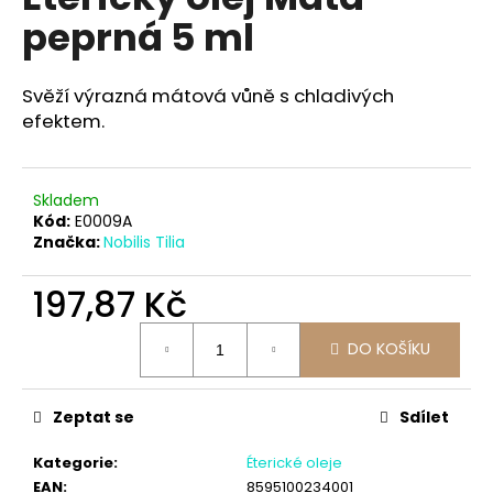
je
a
peprná 5 ml
0,0
z
j
5
í
hvězdiček.
Svěží výrazná mátová vůně s chladivých
t
efektem.
?
Skladem
Kód:
E0009A
Značka:
Nobilis Tilia
HLEDAT
197,87 Kč
Měrná
D
DO KOŠÍKU
cena:
o
p
Zeptat se
Sdílet
o
r
Kategorie
:
Éterické oleje
u
EAN
:
8595100234001