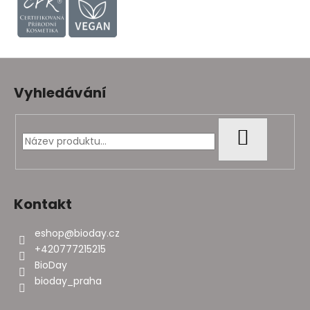
Z
á
Vyhledávání
p
a
t
HLEDAT
í
Kontakt
eshop
@
bioday.cz
+420777215215
BioDay
bioday_praha