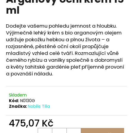
je
a
ml
0,0
z
j
5
í
hvězdiček.
Dodejte vašemu pohledu jemnost a hloubku.
t
Výjimečně lehký krém s bio arganovým olejem
?
udržuje pokožku hebkou a plnou života – a
rozjasněné, pěstěné oční okolí propůjčuje
mladistvý vzhled celé tváři. Rozmazlující vůně
černého rybízu a vanilky společně s dobromyslí
a květy tahitské gardénie pleť příjemně provoní
HLEDAT
a povznáší náladu.
D
Skladem
o
Kód:
N0130G
Značka:
Nobilis Tilia
p
o
475,07 Kč
r
u
Měrná