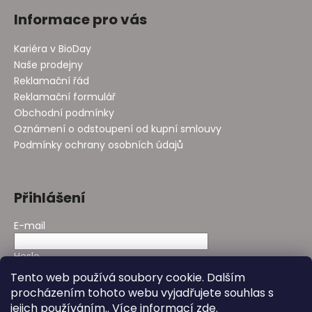
Informace pro vás
Kariéra v BioDay
Naše prodejny
Reklamační řád
Reklamační formulář
Obchodní podmínky
Oznámení o odstoupení od kupní smlouvy
Podmínky ochrany osobních údajů
Přihlášení
E-mail
Heslo
Tento web používá soubory cookie. Dalším
procházením tohoto webu vyjadřujete souhlas s
PŘIHLÁSIT SE
jejich používáním.. Více informací
zde
.