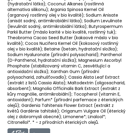
(hydratační látka); Coconut Alkanes (rostlinná
alternativa silikonu); Argania Spinosa Kernel Oil
(arganový rostlinný olej v bio kvalitě); Sodium Anisate
(anisát sodný, antimikrobiální látka); Sodium Levulinate
(levulinát sodný, antimikrobiální látka); Butyrospermum
Parkii Butter (máslo karité v bio kvalitě, rostlinný tuk);
Theobroma Cacao Seed Butter (kakaové máslo v bio
kvalitě); Cocos Nucifera Kernel Oil (kokosový rostlinný
olej v bio kvalitě); Betaine (betain, hydratační složka);
Sodium Hyaluronate (přírodní polysacharid); Panthenol
(D-Panthenol, hydratační složka); Magnesium Ascorbyl
Phosphate (stabilizovaný vitamin C, zesvětlující a
antioxidační složka); Xanthan Gum (přírodní
polysacharid, zahušťovadlo); Cassia Alata Leaf Extract
(extrakt z listů Cassia Alata); Maltodextrin (oligosacharid,
absorbent); Magnolia Officinalis Bark Extract (extrakt z
kůry magnólie, antimikrobiální); Tocopherol (vitamin E,
antioxidant); Parfum* (přírodní parfemace z éterických
olejů); Gardenia Tahitensis Flower Extract (extrakt z
květů Gardénie tahitské); Origanum Vulgare Oil (éterický
olej z dobromysli obecné); Limonene*; Linalool*;
Citronellol*. * - z přírodních éterických olejů.