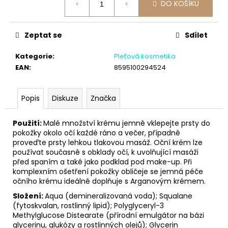
č
DO KOŠÍKU
cena:
u
j
e
Zeptat se
Sdílet
m
e
Kategorie
:
Pleťová kosmetika
EAN
:
8595100294524
Popis
Diskuze
Značka
Použití:
Malé množství krému jemně vklepejte prsty do
pokožky okolo očí každé ráno a večer, případně
proveďte prsty lehkou tlakovou masáž. Oční krém lze
používat současně s obklady očí, k uvolňující masáži
před spaním a také jako podklad pod make-up. Při
komplexním ošetření pokožky obličeje se jemná péče
očního krému ideálně doplňuje s Arganovým krémem.
Složení:
Aqua (demineralizovaná voda); Squalane
(fytoskvalan, rostlinný lipid); Polyglyceryl-3
Methylglucose Distearate (přírodní emulgátor na bázi
glycerinu, glukózy a rostlinných olejů); Glycerin