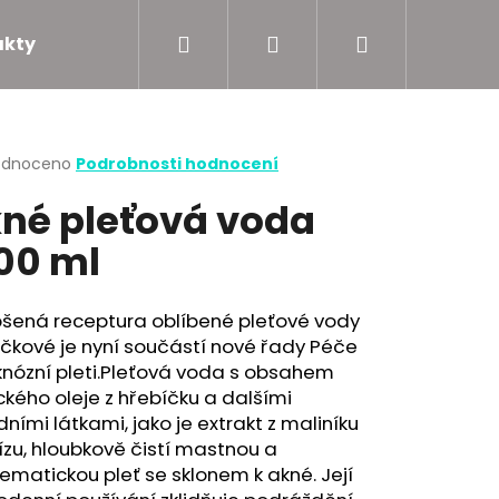
Hledat
Přihlášení
Nákupní
akty
Podporujeme
košík
rné
odnoceno
Podrobnosti hodnocení
cení
né pleťová voda
ktu
00 ml
ček.
pšená receptura oblíbené pleťové vody
čkové je nyní součástí nové řady Péče
knózní pleti.Pleťová voda s obsahem
ckého oleje z hřebíčku a dalšími
dními látkami, jako je extrakt z maliníku
ízu, hloubkově čistí mastnou a
ematickou pleť se sklonem k akné. Její