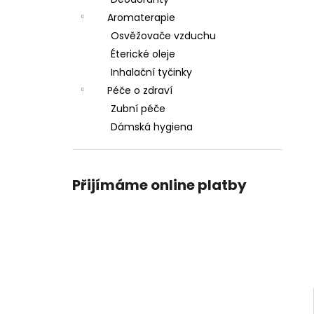
l
Aromaterapie
Osvěžovače vzduchu
Éterické oleje
Inhalační tyčinky
Péče o zdraví
Zubní péče
Dámská hygiena
Přijímáme online platby