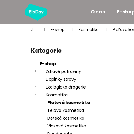
K
Přejít
na
o
O nás
E-sho
obsah
Zpět
Zpět
š
do
do
í
Domů
E-shop
Kosmetika
Pleťová ko
k
obchodu
obchodu
P
o
Kategorie
Přeskočit
s
kategorie
t
E-shop
r
Zdravé potraviny
a
Doplňky stravy
n
Ekologická drogerie
n
Kosmetika
í
Pleťová kosmetika
p
Tělová kosmetika
a
Dětská kosmetika
n
Vlasová kosmetika
e
Deodoranty