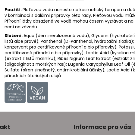
Použití:
Pleťovou vodu naneste na kosmetický tampon a dočistě
v kombinaci s dalšími přípravky této řady. Pleťovou vodu můžet
Přírodní látky obsažené ve vodě mohou časem vyzrávat a na 
není na závadu.
Složení:
Aqua (demineralizovaná voda); Glycerin (hydratační 
listů aloe pravé); Panthenol (D-Panthenol, hydratační složka
konzervant pro certifikované přírodní a bio přípravky); Potas
certifikované přírodní a bio přípravky); Lactic Acid (kyselina 
(extrakt z listů maliníku); Ribes Nigrum Leaf Extract (extrakt z 
(oligoalginát z mořských řas); Eugenia Caryophyllus Leaf Oil (é
Sulfate (síran zinečnatý, antimikrobiální účinky); Lactic Acid (
přírodních éterických olejů
akt
Informace pro vás