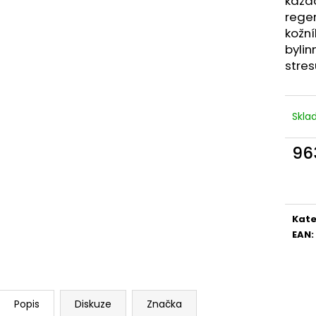
každo
rege
kožn
bylin
stres
Skl
96
Měr
cena
Kate
EAN
:
Popis
Diskuze
Značka