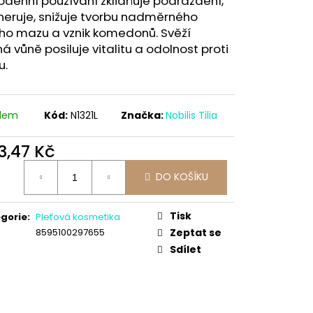
denní používání zklidňuje podráždění,
neruje, snižuje tvorbu nadměrného
ího mazu a vznik komedonů. Svěží
ná vůně posiluje vitalitu a odolnost proti
u.
adem
Kód:
N1321L
Značka:
Nobilis Tilia
3,47 Kč
ná
DO KOŠÍKU
:
Tisk
gorie
:
Pleťová kosmetika
8595100297655
Zeptat se
Sdílet