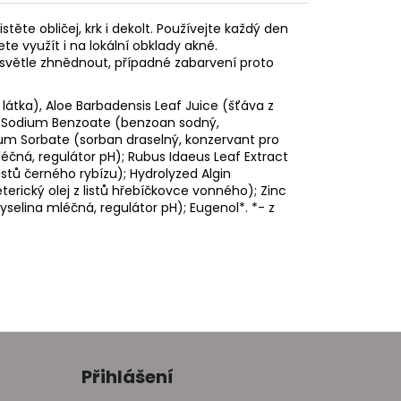
te obličej, krk i dekolt. Používejte každý den
e využít i na lokální obklady akné.
světle zhnědnout, případné zabarvení proto
látka), Aloe Barbadensis Leaf Juice (šťáva z
); Sodium Benzoate (benzoan sodný,
sium Sorbate (sorban draselný, konzervant pro
mléčná, regulátor pH); Rubus Idaeus Leaf Extract
listů černého rybízu); Hydrolyzed Algin
terický olej z listů hřebíčkovce vonného); Zinc
kyselina mléčná, regulátor pH); Eugenol*. *- z
Přihlášení